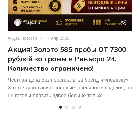
ВСТАВКА
Для всех
ДЛЯ КОГО
Ак
П
Без
КОЛИЧЕСТВО КАМНЕЙ
Б/У
СОСТОЯНИЕ
Tatyana
камней
Д
п
Акции
,
Новости
17 Апр 2026
Другое
Бисмарк
ПЛЕТЕНИЕ
ПЛЕТЕНИЕ
и
Акция! Золото 585 пробы ОТ 7300
рублей за грамм в Ривьера 24.
Количество ограничено!
Честная цена без переплаты за бренд и «новизну»
Хотите купить качественные ювелирные изделия, но
не готовы платить вдвое больше только...