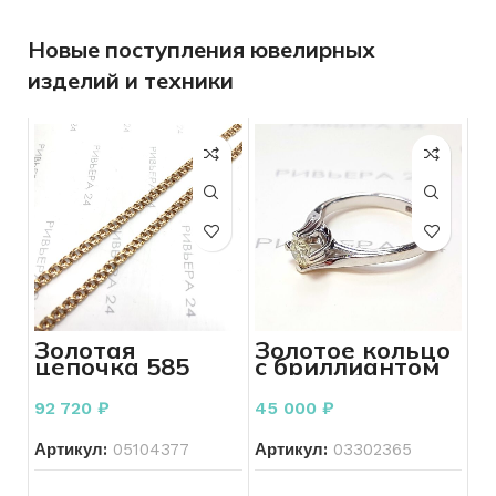
Новые поступления ювелирных
изделий и техники
Золотая
Золотое кольцо
цепочка 585
с бриллиантом
пробы 11,59
585 пробы 2.63
грамма 52 см
грамм
92 720
₽
45 000
₽
Артикул:
05104377
Артикул:
03302365