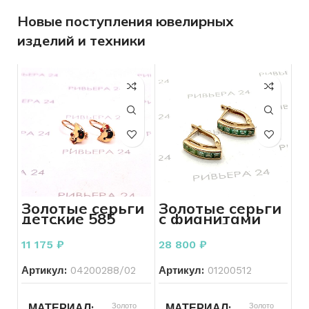
Новые поступления ювелирных
изделий и техники
Золотые серьги
Золотые серьги
детские 585
с фианитами
проба 1.49
585 пробы 3.84
грамм
грамма
11 175
₽
28 800
₽
Артикул:
04200288/02
Артикул:
01200512
Золото
Золото
МАТЕРИАЛ
МАТЕРИАЛ