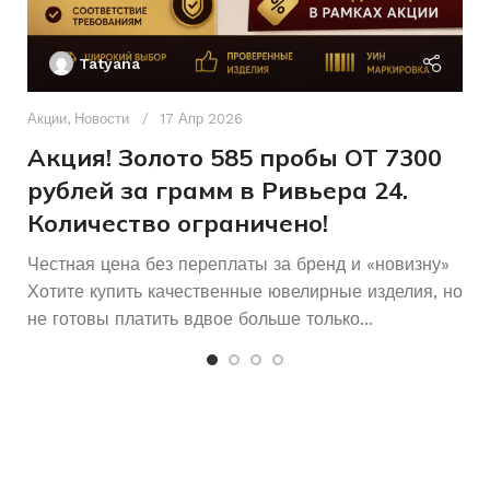
Ак
П
Б/У
Б/У
СОСТОЯНИЕ
СОСТОЯНИЕ
Tatyana
Д
п
Акции
,
Новости
17 Апр 2026
и
Акция! Золото 585 пробы ОТ 7300
рублей за грамм в Ривьера 24.
Количество ограничено!
Честная цена без переплаты за бренд и «новизну»
Хотите купить качественные ювелирные изделия, но
не готовы платить вдвое больше только...