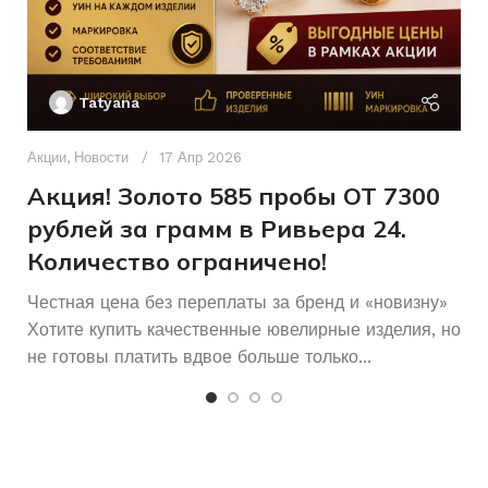
Без бренда
БРЕНД
Ак
Без бренда
БРЕНД
П
Tatyana
Б/У
СОСТОЯНИЕ
Д
п
Акции
,
Новости
17 Апр 2026
18
РАЗМЕР КОЛЬЦА
и
Акция! Золото 585 пробы ОТ 7300
рублей за грамм в Ривьера 24.
Женщинам
ДЛЯ КОГО
Количество ограничено!
Честная цена без переплаты за бренд и «новизну»
Хотите купить качественные ювелирные изделия, но
не готовы платить вдвое больше только...