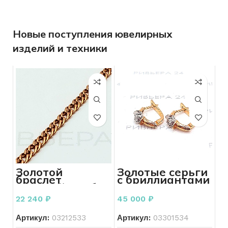
Новые поступления ювелирных
изделий и техники
Золотой
Золотые серьги
браслет
с бриллиантами
двойной ромб
585 пробы 3,24
585 пробы 2.78
грамм
22 240
₽
45 000
₽
грамм 18,5 см.
Артикул:
03212533
Артикул:
03301534