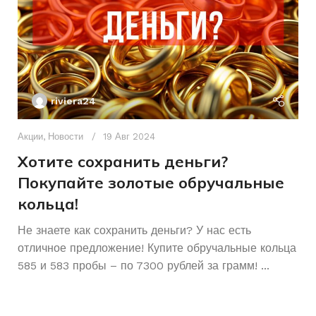
БРЕНД ИНСТРУМЕНТА
riviera24
Акции
,
Новости
19 Авг 2024
Хотите сохранить деньги?
Покупайте золотые обручальные
кольца!
Ак
А
Не знаете как сохранить деньги? У нас есть
отличное предложение! Купите обручальные кольца
р
585 и 583 пробы – по 7300 рублей за грамм! ...
К
Ч