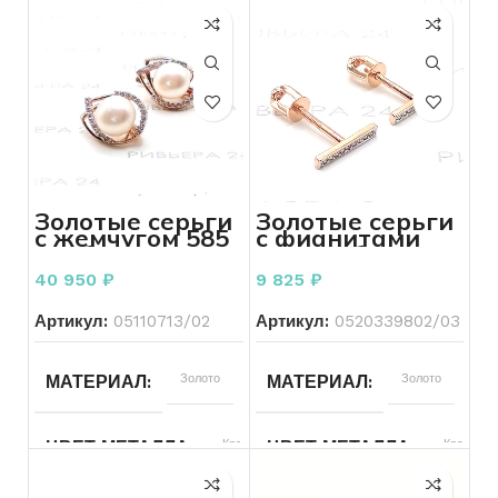
Золотые серьги
Золотые серьги
с жемчугом 585
с фианитами
пробы 5.46
585 пробы 1.31
грамма
грамма
40 950
₽
9 825
₽
Артикул:
05110713/02
Артикул:
0520339802/03
МАТЕРИАЛ
Золото
МАТЕРИАЛ
Золото
ЦВЕТ МЕТАЛЛА
Красный
ЦВЕТ МЕТАЛЛА
Красный