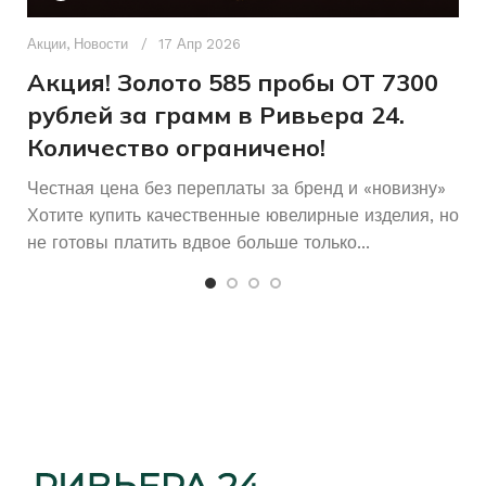
Д
п
Акции
,
Новости
17 Апр 2026
5.16
ВЕС
и
Акция! Золото 585 пробы ОТ 7300
рублей за грамм в Ривьера 24.
Количество ограничено!
Честная цена без переплаты за бренд и «новизну»
Хотите купить качественные ювелирные изделия, но
не готовы платить вдвое больше только...