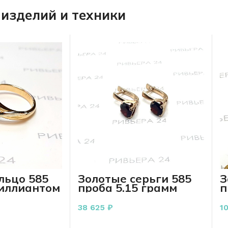
изделий и техники
льцо 585
Золотые серьги 585
З
риллиантом
проба 5.15 грамм
п
 3.27 грамм
6
38 625
₽
1
РЗИНУ
В КОРЗИНУ