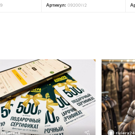
09
Артикул:
09200112
А
riviera24
riviera24