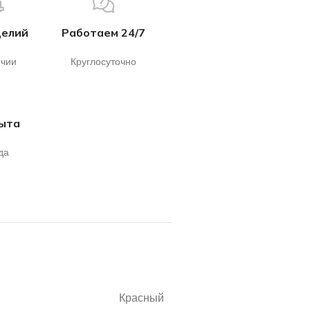
делий
Работаем 24/7
ичии
Круглосуточно
пыта
да
Красный