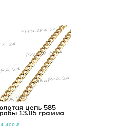
олотая цепь 585
робы 13.05 грамма
5см
04 400
₽
В КОРЗИНУ