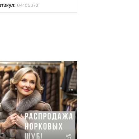
ртикул:
04105372
riviera24