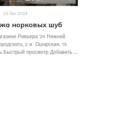
22 Окт 2024
Акции
,
Новости
19 Авг 2
жа норковых шуб
Хотите сохрани
Покупайте зол
агазине Ривьера 24 Нижний
обручальные ко
ородского, 2 и Ошарская, 15
 Быстрый просмотр Добавить ...
Не знаете как сохранит
отличное предложение!
кольца 585 и 583 пробы
грамм! ...