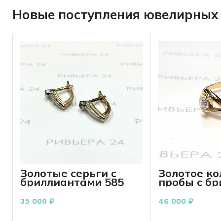
Новые поступления ювелирных 
Золотые серьги с
Золотое ко
бриллиантами 585
пробы с б
пробы 3,58 грамма
0.22 карат
35 000
₽
46 000
₽
В КОРЗИНУ
В КО