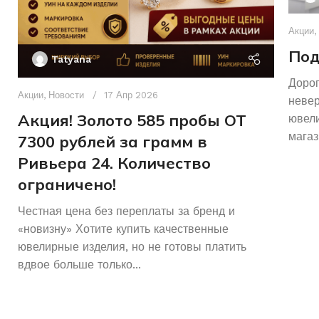
Акции
,
Под
Tatyana
Дорог
Акции
,
Новости
17 Апр 2026
неве
Акция! Золото 585 пробы ОТ
ювели
магаз
7300 рублей за грамм в
Ривьера 24. Количество
ограничено!
Честная цена без переплаты за бренд и
«новизну» Хотите купить качественные
ювелирные изделия, но не готовы платить
вдвое больше только...