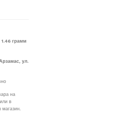
 1.46 грамм
Арзамас, ул.
вно
вара на
или в
 магазин.