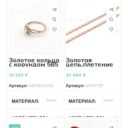
Золотое кольцо
Золотая
с корундом 585
цепь,плетение
пробы 1.38
якорное, 585
грамма 16 р
пробы 3.81
10 350
₽
30 480
₽
грамма
Артикул:
0610024702
Артикул:
05111731
Золото
Золото
МАТЕРИАЛ
МАТЕРИАЛ
Красный
Красный
ЦВЕТ МЕТАЛЛА
ЦВЕТ МЕТАЛЛА
-17%