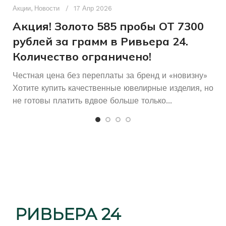
п
Акции
,
Новости
17 Апр 2026
Без бренда
БРЕНД
и
Акция! Золото 585 пробы ОТ 7300
рублей за грамм в Ривьера 24.
Россыпь
КОЛИЧЕСТВО КАМНЕЙ
Количество ограничено!
Честная цена без переплаты за бренд и «новизну»
Хотите купить качественные ювелирные изделия, но
не готовы платить вдвое больше только...