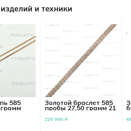
изделий и техники
пь 585
Золотой браслет 585
З
 грамм
пробы 27,50 грамм 21
б
см
п
220 000
₽
6
РЗИНУ
В КОРЗИНУ