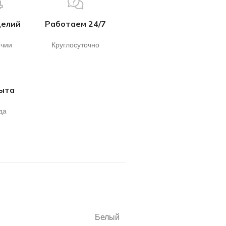
делий
Работаем 24/7
ичии
Круглосуточно
пыта
да
Белый