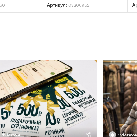
60
Артикул:
02200952
А
riviera24
riviera24