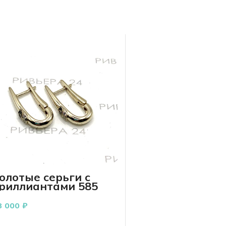
олотые серьги с
риллиантами 585
робы 5.24 грамма
8 000
₽
В КОРЗИНУ