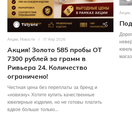
Акции
,
Под
Tatyana
Дорог
Акции
,
Новости
17 Апр 2026
неве
Акция! Золото 585 пробы ОТ
ювели
магаз
7300 рублей за грамм в
Ривьера 24. Количество
ограничено!
Честная цена без переплаты за бренд и
«новизну» Хотите купить качественные
ювелирные изделия, но не готовы платить
вдвое больше только...