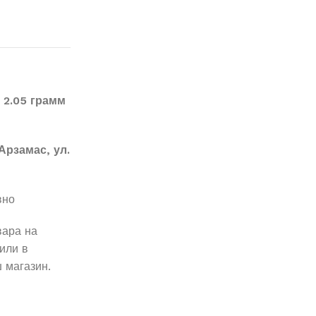
 2.05 грамм
Арзамас, ул.
вно
вара на
или в
 магазин.