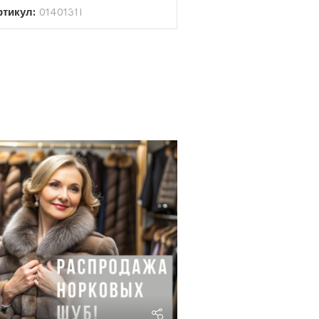
ртикул:
01401311
riviera24