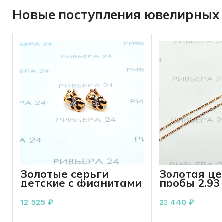
Новые поступления ювелирных 
Золотые серьги
Золотая це
детские с фианитами
пробы 2.93
585 проба 1.67 грамм
12 525
₽
23 440
₽
В КОРЗИНУ
В КО