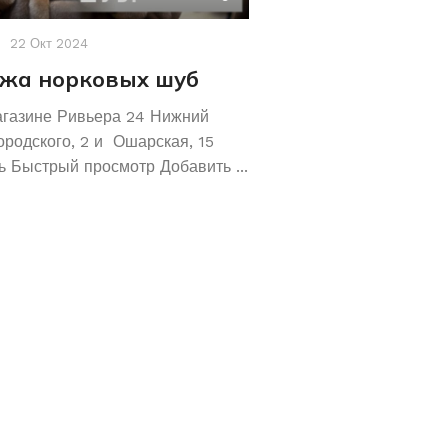
22 Окт 2024
Акции
,
Новости
19 Авг 2
жа норковых шуб
Хотите сохрани
Покупайте зол
агазине Ривьера 24 Нижний
обручальные ко
ородского, 2 и Ошарская, 15
 Быстрый просмотр Добавить ...
Не знаете как сохранит
отличное предложение!
кольца 585 и 583 пробы
грамм! ...