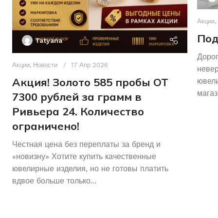
Акции
,
Под
Tatyana
Дорог
Акции
,
Новости
17 Апр 2026
неве
Акция! Золото 585 пробы ОТ
ювели
магаз
7300 рублей за грамм в
Ривьера 24. Количество
ограничено!
Честная цена без переплаты за бренд и
«новизну» Хотите купить качественные
ювелирные изделия, но не готовы платить
вдвое больше только...