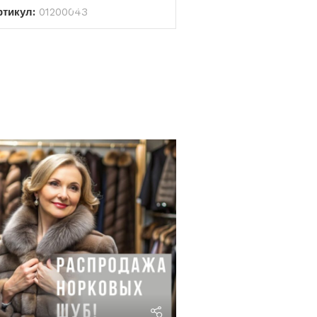
ртикул:
01200043
riviera24