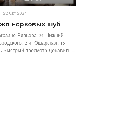
22 Окт 2024
Акции
,
Новости
19 Авг 2
жа норковых шуб
Хотите сохрани
Покупайте зол
агазине Ривьера 24 Нижний
обручальные ко
ородского, 2 и Ошарская, 15
 Быстрый просмотр Добавить ...
Не знаете как сохранит
отличное предложение!
кольца 585 и 583 пробы
грамм! ...