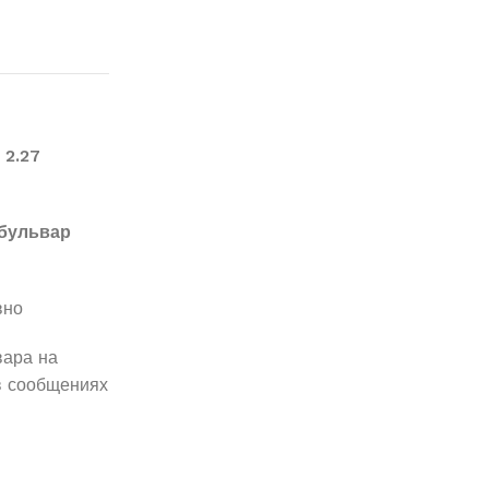
 2.27
бульвар
вно
вара на
в сообщениях