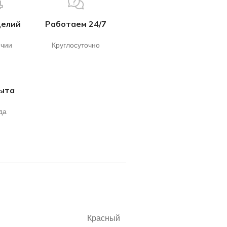
делий
Работаем 24/7
ичии
Круглосуточно
пыта
да
Красный