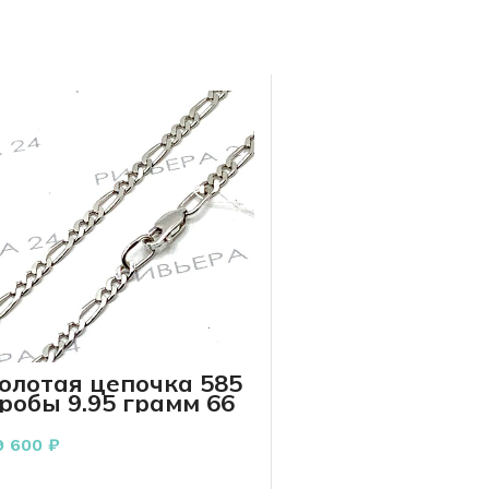
олотая цепочка 585
робы 9.95 грамм 66
м фигаро
9 600
₽
В КОРЗИНУ