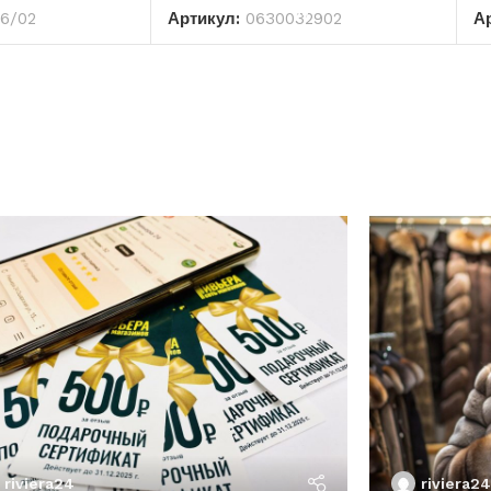
86/02
Артикул:
0630032902
А
riviera24
riviera24