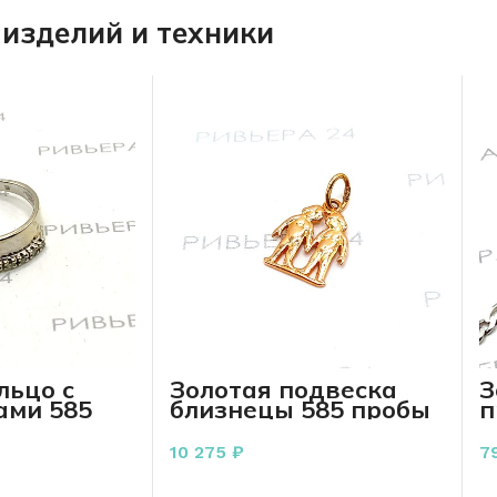
изделий и техники
льцо с
Золотая подвеска
З
ами 585
близнецы 585 пробы
п
 грамма р.
1,37 грамм
с
10 275
₽
7
РЗИНУ
В КОРЗИНУ