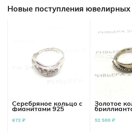
Новые поступления ювелирных 
Серебряное кольцо с
Золотое ко
фианитами 925
бриллиант
пробы 1.68 грамм
пробы 4.04
17.5 р-р
17,5
672
₽
52 500
₽
В КОРЗИНУ
В КО