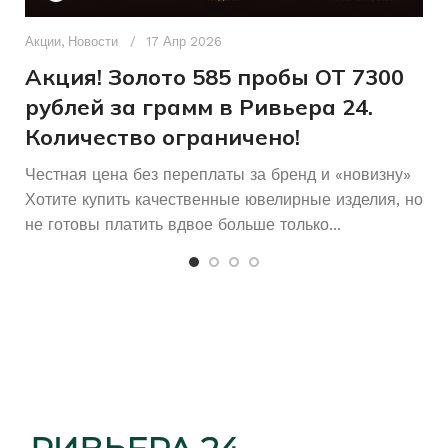
ДЛЯ КОГО
Без
СОСТОЯНИЕ ЭКРАНА
Д
дефектов
п
Акции
,
Новости
17 Апр 2026
КОЛИЧЕСТВО КАМНЕЙ
Б/У
СОСТОЯНИЕ
и
Акция! Золото 585 пробы ОТ 7300
Без
СОСТОЯНИЕ КЛАВИАТУРЫ
дефектов
рублей за грамм в Ривьера 24.
Количество ограничено!
Зарядное
КОМПЛЕКТ
устройство
Честная цена без переплаты за бренд и «новизну»
Хотите купить качественные ювелирные изделия, но
Включается
ВКЛЮЧАЕТСЯ УСТРОЙСТВО
не готовы платить вдвое больше только...
Больше
ВРЕМЯ РАБОТЫ АКБ
30
минут
Есть
РАСКЛАДКА КЛАВИАТУРЫ
кириллица
Б/У
СОСТОЯНИЕ