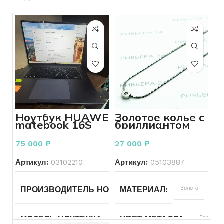
Ноутбук HUAWE
Золотое колье с
matebook 16S
бриллиантом
CREF-X Intel
585 пробы 3.18
Core i9-12900H,
грамма
75 000
₽
27 000
₽
2.5 ГГц
Артикул:
03102210
Артикул:
05103887
HUAWEI
Золото
ПРОИЗВОДИТЕЛЬ НОУТБУКА
МАТЕРИАЛ
MateBook
Белый
МОДЕЛЬ НОУТБУКА
ЦВЕТ МЕТАЛЛА