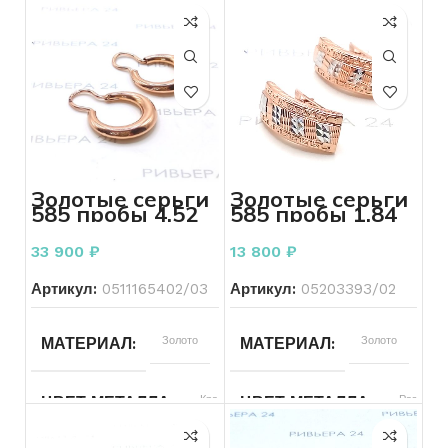
Золотые серьги
Золотые серьги
585 пробы 4.52
585 пробы 1.84
грамма
грамма
33 900
₽
13 800
₽
Артикул:
0511165402/03
Артикул:
05203393/02
МАТЕРИАЛ
Золото
МАТЕРИАЛ
Золото
ЦВЕТ МЕТАЛЛА
Красный
ЦВЕТ МЕТАЛЛА
Разноцве