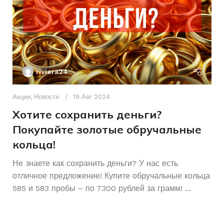
ПИТАНИЕ
От аккумулятора
СОСТОЯНИЕ
Б/У
ОБОРОТЫ В МИНУТУ
10000
riviera24
ДИАМЕТР ДИСКА УШМ
125
Акции
,
Новости
19 Авг 2024
Хотите сохранить деньги?
Покупайте золотые обручальные
кольца!
Ак
А
Не знаете как сохранить деньги? У нас есть
отличное предложение! Купите обручальные кольца
р
585 и 583 пробы – по 7300 рублей за грамм! ...
К
Ч