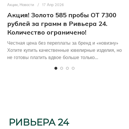
п
5/7
Акции
,
Новости
17 Апр 2026
и
Акция! Золото 585 пробы ОТ 7300
Без бренда
БРЕНД
рублей за грамм в Ривьера 24.
Количество ограничено!
Честная цена без переплаты за бренд и «новизну»
Хотите купить качественные ювелирные изделия, но
не готовы платить вдвое больше только...