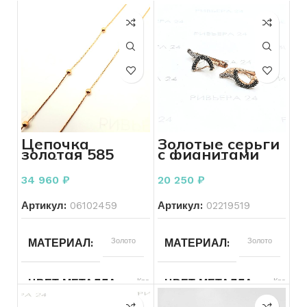
Цепочка
Золотые серьги
золотая 585
с фианитами
пробы 4,37
585 пробы 2,70
грамм 63 см
грамм
34 960
₽
20 250
₽
Артикул:
06102459
Артикул:
02219519
Золото
Золото
МАТЕРИАЛ
МАТЕРИАЛ
Красный
Красный
ЦВЕТ МЕТАЛЛА
ЦВЕТ МЕТАЛЛА