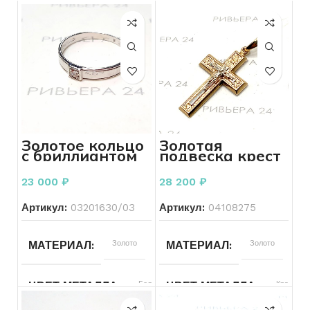
Золотое кольцо
Золотая
с бриллиантом
подвеска крест
585 пробы 1.66
585 пробы 3.76
грамм
грамма
23 000
₽
28 200
₽
Артикул:
03201630/03
Артикул:
04108275
Золото
Золото
МАТЕРИАЛ
МАТЕРИАЛ
Белый
Красный
ЦВЕТ МЕТАЛЛА
ЦВЕТ МЕТАЛЛА