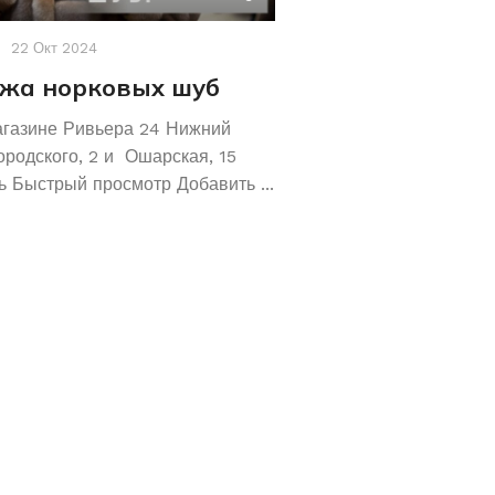
22 Окт 2024
Акции
,
Новости
19 Авг 2
жа норковых шуб
Хотите сохрани
Покупайте зол
агазине Ривьера 24 Нижний
обручальные ко
ородского, 2 и Ошарская, 15
 Быстрый просмотр Добавить ...
Не знаете как сохранит
отличное предложение!
кольца 585 и 583 пробы
грамм! ...