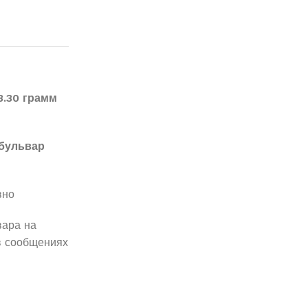
3.30 грамм
бульвар
вно
вара на
в сообщениях