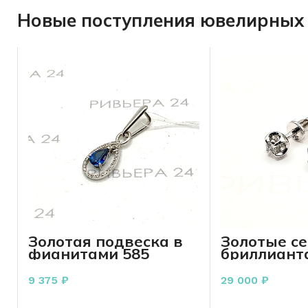
Новые поступления ювелирных 
Золотая подвеска в
Золотые се
фианитами 585
бриллиант
пробы 1.25 грамма
пробы 1.41
9 375
₽
29 000
₽
В КОРЗИНУ
В КО