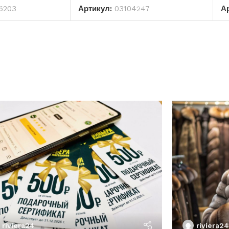
6203
Артикул:
03104247
А
riviera24
riviera24