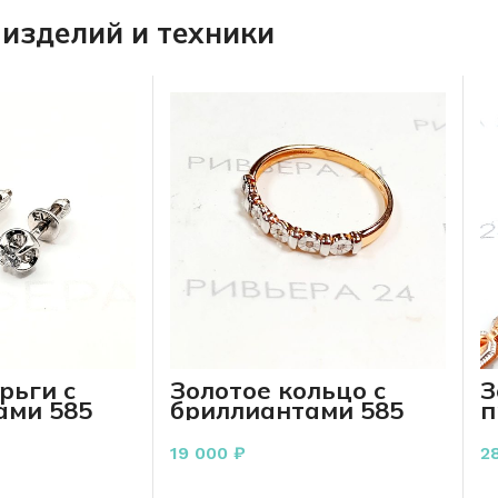
изделий и техники
рьги с
Золотое кольцо с
З
ами 585
бриллиантами 585
п
 грамма
пробы 1.35 грамм
р
19 000
₽
2
РЗИНУ
В КОРЗИНУ