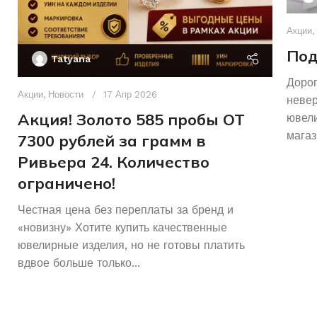
Акции
,
Под
Tatyana
Дорог
Акции
,
Новости
17 Апр 2026
неве
Акция! Золото 585 пробы ОТ
ювели
магаз
7300 рублей за грамм в
Ривьера 24. Количество
ограничено!
Честная цена без переплаты за бренд и
«новизну» Хотите купить качественные
ювелирные изделия, но не готовы платить
вдвое больше только...