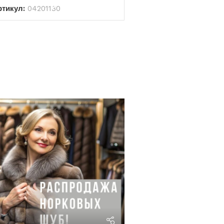
ртикул:
04201130
riviera24