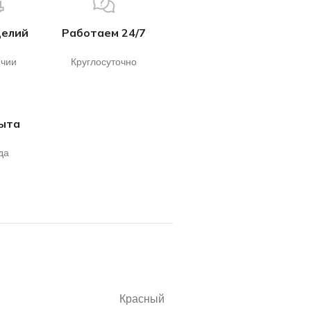
делий
Работаем 24/7
ичии
Круглосуточно
пыта
да
Красный