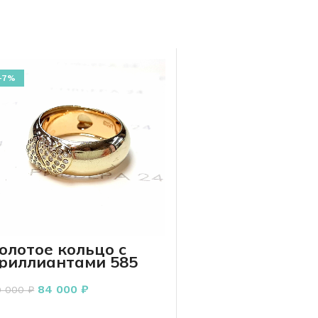
-7%
олотое кольцо с
риллиантами 585
робы 7.52 грамм
84 000
₽
0 000
₽
В КОРЗИНУ