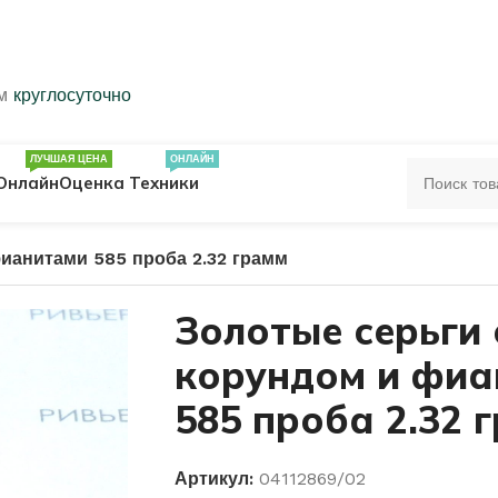
ем
круглосуточно
ЛУЧШАЯ ЦЕНА
ОНЛАЙН
Онлайн
Оценка Техники
ианитами 585 проба 2.32 грамм
ЦА
ПЕЧАТКИ
КОЛЬЦА 583 ПРОБЫ
Золотые серьги 
корундом и фи
ОЛЬЦА
585 проба 2.32 
Артикул:
04112869/02