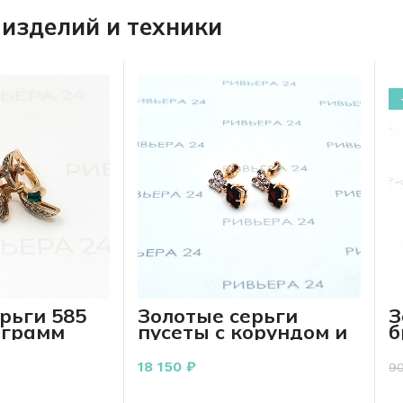
изделий и техники
рьги 585
Золотые серьги
З
 грамм
пусеты с корундом и
б
фианитами 585
п
проба 2.42 грамм
18 150
₽
9
РЗИНУ
В КОРЗИНУ