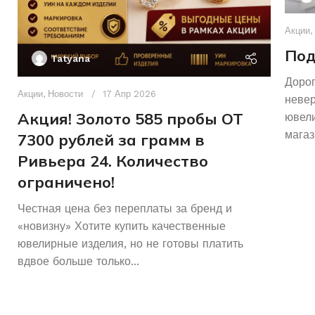
Акции
,
Под
Tatyana
Дорог
Акции
,
Новости
17 Апр 2026
неве
Акция! Золото 585 пробы ОТ
ювели
магаз
7300 рублей за грамм в
Ривьера 24. Количество
ограничено!
Честная цена без переплаты за бренд и
«новизну» Хотите купить качественные
ювелирные изделия, но не готовы платить
вдвое больше только...