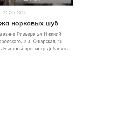
22 Окт 2024
Акции
,
Новости
19 Авг 2
жа норковых шуб
Хотите сохрани
Покупайте зол
агазине Ривьера 24 Нижний
обручальные ко
ородского, 2 и Ошарская, 15
 Быстрый просмотр Добавить ...
Не знаете как сохранит
отличное предложение!
кольца 585 и 583 пробы
грамм! ...