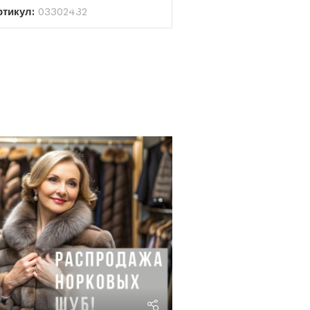
ртикул:
03302432
riviera24