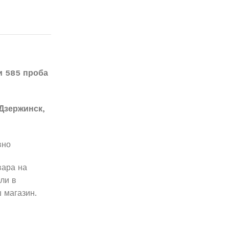
и 585 проба
Дзержинск,
вно
вара на
ли в
 магазин.