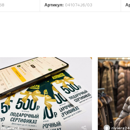
68
Артикул:
04107426/03
А
riviera24
riviera24