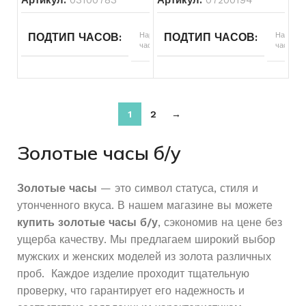
ТИП РЕМЕШКА
Кожаный
ОСОБЕННОСТИ ЧАСОВ
ПОДТИП ЧАСОВ
Наручные
ПОДТИП ЧАСОВ
Наручны
МЕХАНИЗМ ЧАСОВ
Мех
ЦВЕТ КОРПУСА
Желтый
часы
часы
МАТЕРИАЛ
Золото
ЦВЕТ КОРПУСА
Золотой
ТИП ЧАСОВ
Наручные
ТИП ЧАСОВ
Наручные или
СОСТОЯНИЕ
Б/У
ПРОБА
585
или
карманные
карманные
1
2
→
ДЛЯ КОГО
Мужские
БРЕНД ЧАСОВ
Nika
ВЕС
31.94
БРЕНД ЧАСОВ
Другой
Золотые часы б/у
МАТЕРИАЛ
Золото
ТИП РЕМЕШКА
Золото
ВСТАВКА
Без вставок
ТИП РЕМЕШКА
Кожаный
Золотые часы
— это символ статуса, стиля и
утонченного вкуса. В нашем магазине вы можете
ПРОБА
750
РАЗМЕР БРАСЛЕТА
19
КОЛИЧЕСТВО КАМНЕЙ
РАЗМЕР БРАСЛЕТА
16
купить золотые часы б/у
, сэкономив на цене без
ущерба качеству. Мы предлагаем широкий выбор
ВЕС
52.36
МЕХАНИЗМ ЧАСОВ
Мех
мужских и женских моделей из золота различных
ДЛЯ КОГО
Женские
МЕХАНИЗМ ЧАСОВ
Механические
проб.
Каждое изделие проходит тщательную
ВСТАВКА
Без вставок
МАТЕРИАЛ
Золото
проверку, что гарантирует его надежность и
СОСТОЯНИЕ
Б/У
ЦВЕТ КОРПУСА
Серебряный