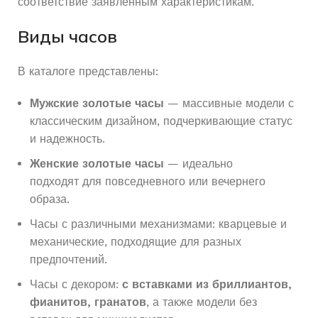
соответствие заявленным характеристикам.
КОЛИЧЕСТВО КАМНЕЙ
Без
ПРОБА
585
Виды часов
камней
МАТЕРИАЛ
Золото
ВЕС
28.16
В каталоге представлены:
ПРОБА
585
Мужские золотые часы
— массивные модели с
ВСТАВКА
Без вставок
ВЕС
78.98
классическим дизайном, подчеркивающие статус
и надежность.
ДЛЯ КОГО
Женские
ВСТАВКА
Другое
Женские золотые часы
— идеально
подходят для повседневного или вечернего
СОСТОЯНИЕ
Б/У
образа.
КОЛИЧЕСТВО КАМНЕЙ
Россыпь
Часы с различными механизмами: кварцевые и
ЦВЕТ КОРПУСА
Золотой
механические, подходящие для разных
ДЛЯ КОГО
Мужские
предпочтений.
ОСОБЕННОСТИ ЧАСОВ
Часы с декором:
с вставками из бриллиантов,
СОСТОЯНИЕ
Б/У
фианитов, гранатов
, а также модели без
КОЛИЧЕСТВО КАМНЕЙ