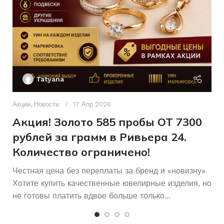
Ак
П
Tatyana
Д
п
Акции
,
Новости
17 Апр 2026
и
Акция! Золото 585 пробы ОТ 7300
рублей за грамм в Ривьера 24.
Количество ограничено!
Честная цена без переплаты за бренд и «новизну»
Хотите купить качественные ювелирные изделия, но
не готовы платить вдвое больше только...