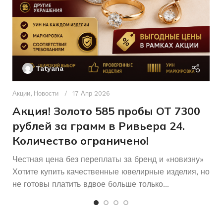
Без бренда
БРЕНД
КОЛИЧЕСТВО КАМНЕЙ
Ак
П
Tatyana
Д
п
Акции
,
Новости
17 Апр 2026
и
Акция! Золото 585 пробы ОТ 7300
рублей за грамм в Ривьера 24.
Количество ограничено!
Честная цена без переплаты за бренд и «новизну»
Хотите купить качественные ювелирные изделия, но
не готовы платить вдвое больше только...