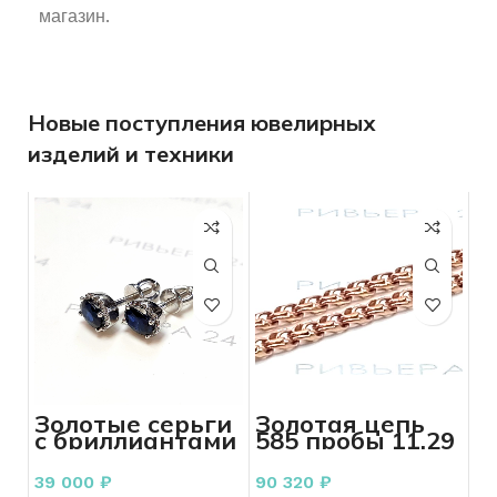
магазин.
Новые поступления ювелирных
изделий и техники
Золотая цепь
Золотые серьги
585 пробы 11.29
с бриллиантами
грамма
585 пробы 1.99
грамм гвоздики
90 320
₽
39 000
₽