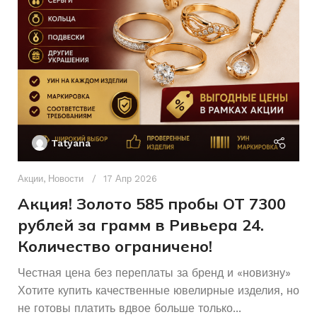
КОЛИЧЕСТВО КАМНЕЙ
Б/У
СОСТОЯНИЕ
60
РАЗМЕР ЦЕПОЧКИ
см
Красный
ЦВЕТ МЕТАЛЛА
Для всех
ДЛЯ КОГО
Ак
Без бренда
БРЕНД
П
Tatyana
Б/У
СОСТОЯНИЕ
Без
КОЛИЧЕСТВО КАМНЕЙ
Д
камней
п
Акции
,
Новости
17 Апр 2026
и
18
РАЗМЕР КОЛЬЦА
Акция! Золото 585 пробы ОТ 7300
рублей за грамм в Ривьера 24.
Женщинам
ДЛЯ КОГО
Количество ограничено!
Честная цена без переплаты за бренд и «новизну»
Хотите купить качественные ювелирные изделия, но
не готовы платить вдвое больше только...