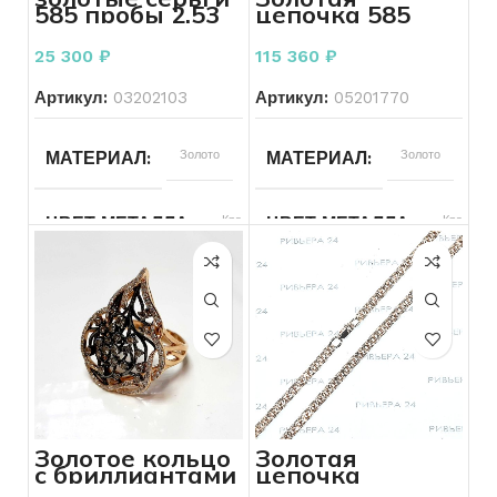
585 пробы 2.53
цепочка 585
грамм
пробы 14,42
грамма 48
25 300
₽
115 360
₽
размер
Артикул:
03202103
Артикул:
05201770
Золото
Золото
МАТЕРИАЛ
МАТЕРИАЛ
Красный
Красный
ЦВЕТ МЕТАЛЛА
ЦВЕТ МЕТАЛЛА
585
585
ПРОБА
ПРОБА
2.53
14.42
ВЕС
ВЕС
Без бренда
Без бренда
БРЕНД
БРЕНД
Золотое кольцо
Золотая
с бриллиантами
цепочка
Без вставок
45–
ВСТАВКА
РАЗМЕР ЦЕПОЧКИ
585 пробы
плетения