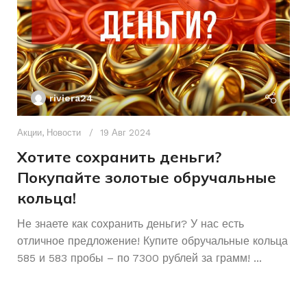
БРЕНД ИНСТРУМЕНТА
riviera24
Акции
,
Новости
19 Авг 2024
Хотите сохранить деньги?
Покупайте золотые обручальные
кольца!
Ак
А
Не знаете как сохранить деньги? У нас есть
отличное предложение! Купите обручальные кольца
р
585 и 583 пробы – по 7300 рублей за грамм! ...
К
Ч