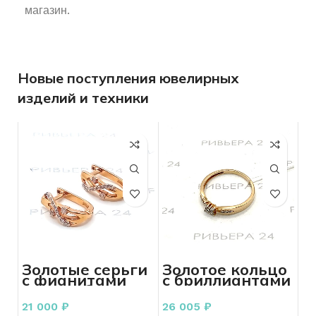
магазин.
Новые поступления ювелирных
изделий и техники
Золотые серьги
Золотое кольцо
с фианитами
с бриллиантами
585 пробы 2.80
585 пробы 1.80
грамма
грамма р. 17,5
21 000
₽
26 005
₽