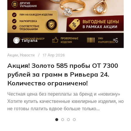
Женщинам
ДЛЯ КОГО
КОЛИЧЕСТВО КАМНЕЙ
Ак
П
Tatyana
Д
п
Акции
,
Новости
17 Апр 2026
и
Акция! Золото 585 пробы ОТ 7300
рублей за грамм в Ривьера 24.
Количество ограничено!
Честная цена без переплаты за бренд и «новизну»
Хотите купить качественные ювелирные изделия, но
не готовы платить вдвое больше только...