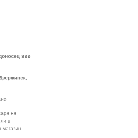
доносец 999
Дзержинск,
вно
вара на
ли в
 магазин.