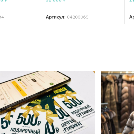
РЗИНУ
В КОРЗИНУ
94
Артикул:
04200069
А