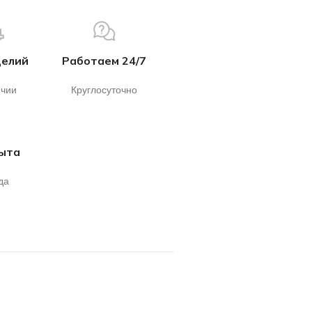
делий
Работаем 24/7
ичии
Круглосуточно
пыта
да