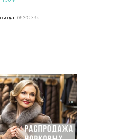
В КОРЗИНУ
ртикул:
05302334