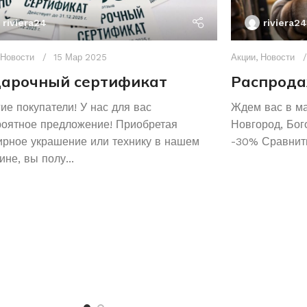
riviera24
riviera24
Новости
15 Мар 2025
Акции
,
Новости
арочный сертификат
Распрода
ие покупатели! У нас для вас
Ждем вас в м
роятное предложение! Приобретая
Новгород, Бог
рное украшение или технику в нашем
-30% Сравнить
ине, вы полу...