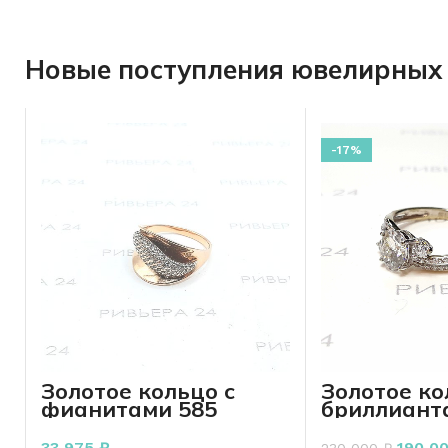
Новые поступления ювелирных 
-17%
Золотое кольцо с
Золотое ко
фианитами 585
бриллиант
пробы 4,53 грамм
пробы 1.85
17,5 р-р
33 975
₽
190 0
230 000
₽