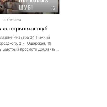
riviera24
22 Окт 2024
Акции
,
Новости
19 Авг 2
жа норковых шуб
Хотите сохрани
Покупайте зол
агазине Ривьера 24 Нижний
обручальные ко
ородского, 2 и Ошарская, 15
 Быстрый просмотр Добавить ...
Не знаете как сохранит
отличное предложение!
кольца 585 и 583 пробы
грамм! ...