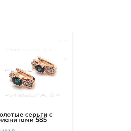
олотые серьги с
ианитами 585
робы 3.62 грамма
7 150
₽