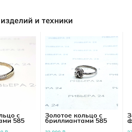
изделий и техники
льцо с
Золотое кольцо с
З
ами 585
бриллиантами 585
ф
 грамм
проба 2.48 грамм
п
00
₽
32 000
₽
2