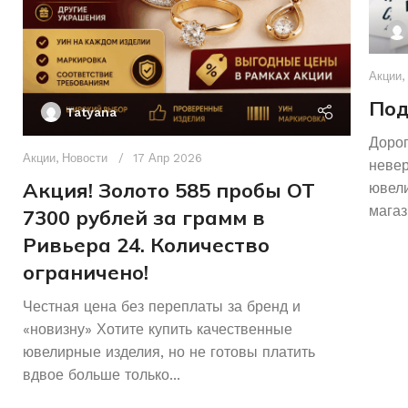
Акции
,
Под
Tatyana
Дорог
Акции
,
Новости
17 Апр 2026
неве
Акция! Золото 585 пробы ОТ
ювели
магаз
7300 рублей за грамм в
Ривьера 24. Количество
ограничено!
Честная цена без переплаты за бренд и
«новизну» Хотите купить качественные
ювелирные изделия, но не готовы платить
вдвое больше только...