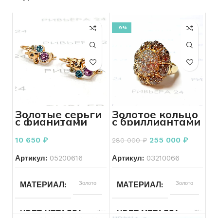
-9%
Золотые серьги
Золотое кольцо
с фианитами
с бриллиантами
585 проба 1,42
585 пробы 16.46
грамм
грамм
10 650
₽
255 000
₽
280 000
₽
Артикул:
05200616
Артикул:
03210066
Золото
Золото
МАТЕРИАЛ
МАТЕРИАЛ
Красный
Желтый
ЦВЕТ МЕТАЛЛА
ЦВЕТ МЕТАЛЛА