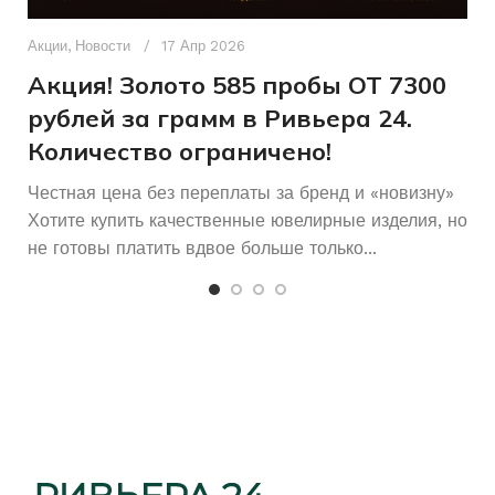
Д
Женщинам
ДЛЯ КОГО
п
Акции
,
Новости
17 Апр 2026
КОЛИЧЕСТВО КАМНЕЙ
и
Акция! Золото 585 пробы ОТ 7300
Б/У
СОСТОЯНИЕ
рублей за грамм в Ривьера 24.
Количество ограничено!
Честная цена без переплаты за бренд и «новизну»
Хотите купить качественные ювелирные изделия, но
не готовы платить вдвое больше только...