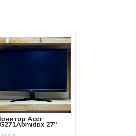
онитор Acer
G271Abmidpx 27″
2 000
₽