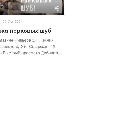
riviera24
22 Окт 2024
Акции
,
Новости
19 Авг 2
жа норковых шуб
Хотите сохрани
Покупайте зол
агазине Ривьера 24 Нижний
обручальные ко
ородского, 2 и Ошарская, 15
 Быстрый просмотр Добавить ...
Не знаете как сохранит
отличное предложение!
кольца 585 и 583 пробы
грамм! ...