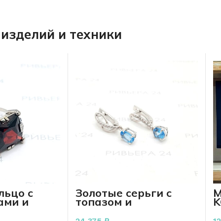
изделий и техники
льцо с
Золотые серьги с
М
ами и
топазом и
K
585 пробы
фианитами 585
 17.5 грамм
пробы 3,25 грамм
24 375
₽
1