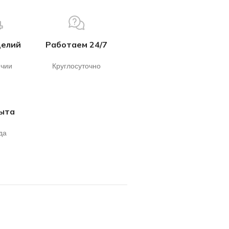
делий
Работаем 24/7
ичии
Круглосуточно
пыта
да