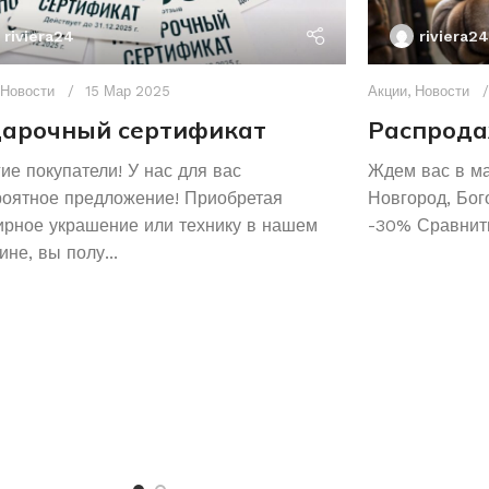
riviera24
riviera24
Новости
15 Мар 2025
Акции
,
Новости
арочный сертификат
Распрода
ие покупатели! У нас для вас
Ждем вас в м
роятное предложение! Приобретая
Новгород, Бог
рное украшение или технику в нашем
-30% Сравнить
ине, вы полу...