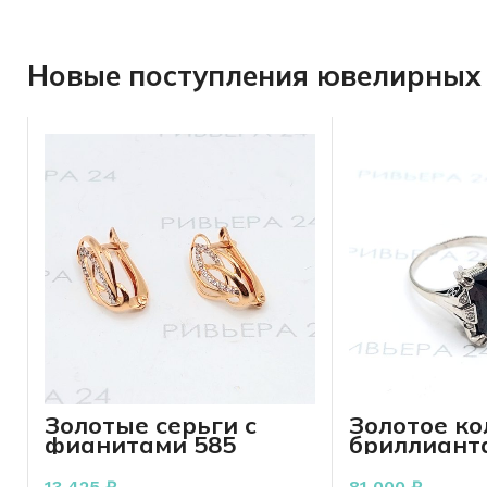
Новые поступления ювелирных 
Золотые серьги с
Золотое ко
фианитами 585
бриллиант
пробы 1.79 грамм
гранатом 
6.25 грамм
13 425
₽
81 000
₽