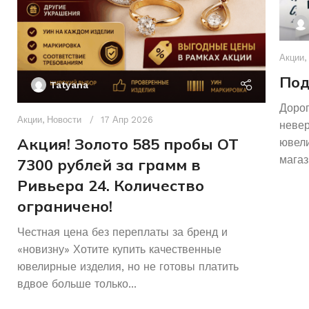
Акции
,
Под
Tatyana
Дорог
Акции
,
Новости
17 Апр 2026
неве
Акция! Золото 585 пробы ОТ
ювели
магаз
7300 рублей за грамм в
Ривьера 24. Количество
ограничено!
Честная цена без переплаты за бренд и
«новизну» Хотите купить качественные
ювелирные изделия, но не готовы платить
вдвое больше только...