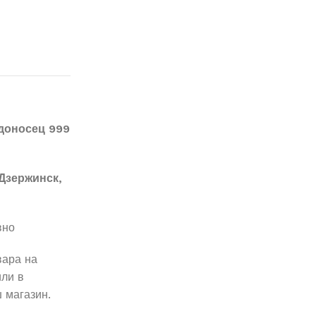
доносец 999
Дзержинск,
вно
вара на
ли в
 магазин.