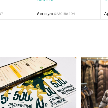
РЗИНУ
В КОРЗИНУ
67
Артикул:
0230188404
А