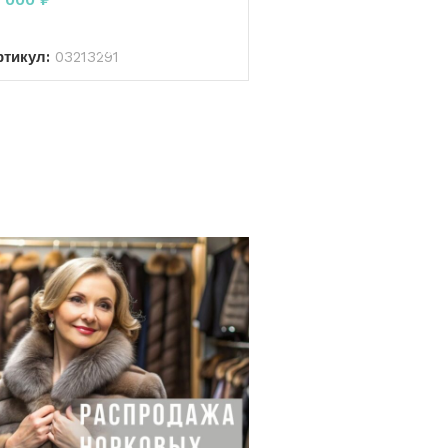
В КОРЗИНУ
ртикул:
03213291