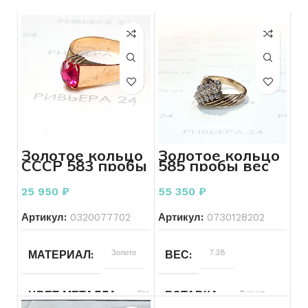
Золотое кольцо
Золотое кольцо
СССР 583 пробы
585 пробы вес
3.46 грамм
7,38 грамма с
фианитами
25 950
₽
55 350
₽
Артикул:
0320077702
Артикул:
0730128202
Золото
7.38
МАТЕРИАЛ
ВЕС
Красный
Фианит
ЦВЕТ МЕТАЛЛА
ВСТАВКА