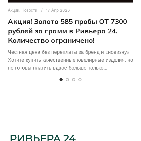
Д
Женщинам
ДЛЯ КОГО
п
Акции
,
Новости
17 Апр 2026
и
Акция! Золото 585 пробы ОТ 7300
Б/У
СОСТОЯНИЕ
рублей за грамм в Ривьера 24.
Количество ограничено!
Честная цена без переплаты за бренд и «новизну»
Хотите купить качественные ювелирные изделия, но
не готовы платить вдвое больше только...