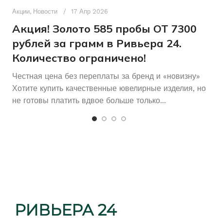
ДЛЯ КОГО
п
Акции
,
Новости
17 Апр 2026
и
Акция! Золото 585 пробы ОТ 7300
Б/У
СОСТОЯНИЕ
рублей за грамм в Ривьера 24.
Количество ограничено!
Честная цена без переплаты за бренд и «новизну»
Хотите купить качественные ювелирные изделия, но
не готовы платить вдвое больше только...