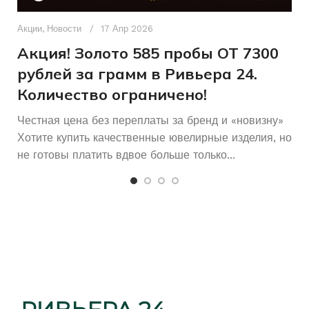
Д
п
Акции
,
Новости
17 Апр 2026
Женщинам
ДЛЯ КОГО
и
Акция! Золото 585 пробы ОТ 7300
рублей за грамм в Ривьера 24.
Б/У
СОСТОЯНИЕ
Количество ограничено!
Честная цена без переплаты за бренд и «новизну»
Хотите купить качественные ювелирные изделия, но
не готовы платить вдвое больше только...