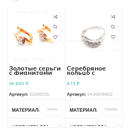
Золотые серьги
Серебряное
с фианитами
кольцо с
585 пробы 2.22
фианитами 925
грамм
пробы 1.68
16 650
₽
672
₽
грамм 17.5 р-р
Артикул:
02200155
Артикул:
0430016602
Золото
Серебро
МАТЕРИАЛ
МАТЕРИАЛ
Красный
Серебря
ЦВЕТ МЕТАЛЛА
ЦВЕТ МЕТАЛЛА