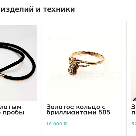
изделий и техники
олотым
Золотое кольцо с
З
5 пробы
бриллиантами 585
п
пробы 1.54 грамм
п
р.16,5
с
16 000
₽
5
РЗИНУ
В КОРЗИНУ