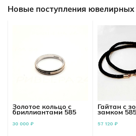
Новые поступления ювелирных 
Золотое кольцо с
Гайтан с з
бриллиантами 585
замком 58
пробы 2.31 грамма 17
р
30 000
₽
57 120
₽
В КОРЗИНУ
В КО