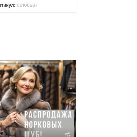
ртикул:
06100887
riviera24