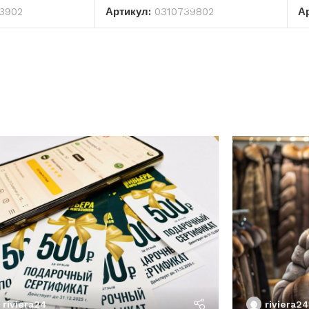
3902
Артикул:
0310739802
А
riviera24
riviera24