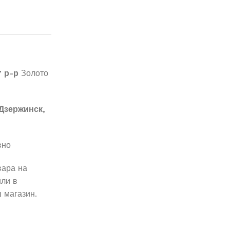
7 р-р
Золото
Дзержинск,
вно
вара на
ли в
 магазин.