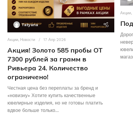
Акции
,
Под
Tatyana
Дорог
Акции
,
Новости
17 Апр 2026
неве
Акция! Золото 585 пробы ОТ
ювели
магаз
7300 рублей за грамм в
Ривьера 24. Количество
ограничено!
Честная цена без переплаты за бренд и
«новизну» Хотите купить качественные
ювелирные изделия, но не готовы платить
вдвое больше только...