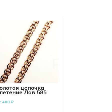
олотая цепочка
летение Лав 585
робы 6.55 грамма 45
м
2 400
₽
В КОРЗИНУ