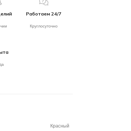
делий
Работаем 24/7
ичии
Круглосуточно
пыта
да
Красный