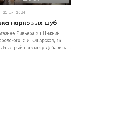
22 Окт 2024
Акции
,
Новости
19 Авг 2
жа норковых шуб
Хотите сохрани
Покупайте зол
агазине Ривьера 24 Нижний
обручальные ко
ородского, 2 и Ошарская, 15
 Быстрый просмотр Добавить ...
Не знаете как сохранит
отличное предложение!
кольца 585 и 583 пробы
грамм! ...