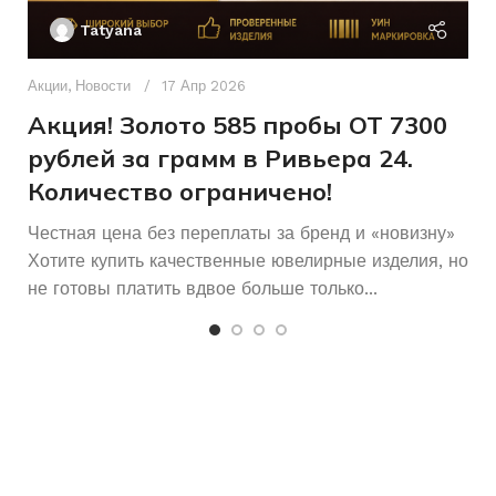
П
Tatyana
КОЛИЧЕСТВО КАМНЕЙ
Д
п
Акции
,
Новости
17 Апр 2026
и
18
РАЗМЕР КОЛЬЦА
Акция! Золото 585 пробы ОТ 7300
рублей за грамм в Ривьера 24.
Женщинам
ДЛЯ КОГО
Количество ограничено!
Честная цена без переплаты за бренд и «новизну»
Хотите купить качественные ювелирные изделия, но
не готовы платить вдвое больше только...