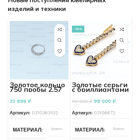
изделий и техники
-10%
Золотое кольцо
Золотые серьги
750 пробы 2.57
с бриллиантами
грамм 18 р-р
500 проба 9.82
грамм
32 896
₽
99 000
₽
110 000
₽
Артикул:
0310363102
Артикул:
03106672
Золото
Золото
МАТЕРИАЛ
МАТЕРИАЛ