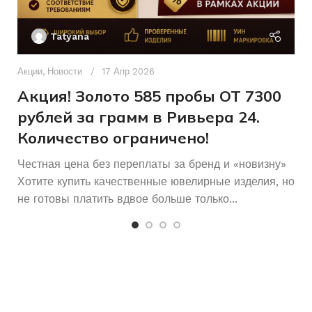
Женщинам
Ак
ДЛЯ КОГО
П
Tatyana
Б/У
СОСТОЯНИЕ
Д
п
Акции
,
Новости
17 Апр 2026
и
Акция! Золото 585 пробы ОТ 7300
рублей за грамм в Ривьера 24.
Количество ограничено!
Честная цена без переплаты за бренд и «новизну»
Хотите купить качественные ювелирные изделия, но
не готовы платить вдвое больше только...