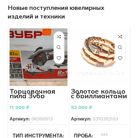
Новые поступления ювелирных
изделий и техники
Торцовочная
Золотое кольцо
пила Зубр
с бриллиантами
комбинированн
585 пробы вес
ая ЗПТК-210-
4.06 грамм
11 000
₽
53 000
₽
1500
Артикул:
06300513
Артикул:
0310352103
Электроинструменты
585
ТИП ИНСТРУМЕНТА
ПРОБА