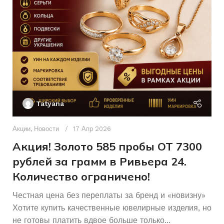
Б/У
СОСТОЯНИЕ
КОЛИЧЕСТВО КАМНЕЙ
Золото
МАТЕРИАЛ
ХАРАКТЕРИСТИКА КАМН
Без
КОЛИЧЕСТВО КАМНЕЙ
камней
Ак
П
Женщинам
ДЛЯ КОГО
Tatyana
Д
п
Акции
,
Новости
17 Апр 2026
Б/У
СОСТОЯНИЕ
и
Акция! Золото 585 пробы ОТ 7300
рублей за грамм в Ривьера 24.
Количество ограничено!
Честная цена без переплаты за бренд и «новизну»
Хотите купить качественные ювелирные изделия, но
не готовы платить вдвое больше только...