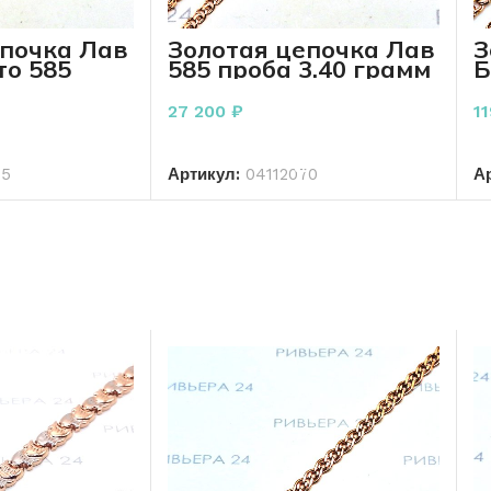
епочка Лав
Золотая цепочка Лав
З
то 585
585 проба 3.40 грамм
Б
 грамм 45
50 см
1
27 200
₽
1
РЗИНУ
В КОРЗИНУ
15
Артикул:
04112070
А