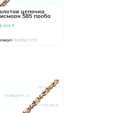
олотая цепочка
исмарк 585 проба
4.90 грамм 50 см
19 200
₽
В КОРЗИНУ
ртикул:
04201677/03