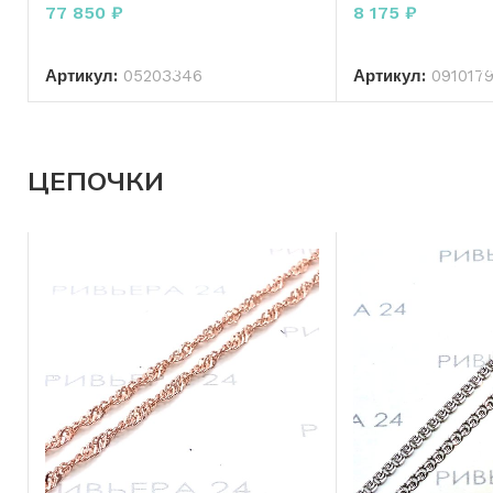
77 850
₽
8 175
₽
В КОРЗИНУ
В КО
Артикул:
05203346
Артикул:
0910179
ЦЕПОЧКИ