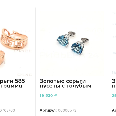
рьги 585
Золотые серьги
З
 грамма
пусеты с голубым
п
топазом 585 пробы
2.79 грамм
19 530
₽
2
РЗИНУ
В КОРЗИНУ
0702/03
Артикул:
06300572
А