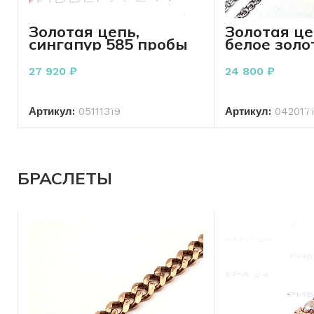
Золотая цепь,
Золотая ц
сингапур 585 пробы
белое золо
3.49 грамма
проба 3.10
см
27 920
₽
24 800
₽
В КОРЗИНУ
В КО
Артикул:
05111319
Артикул:
042017
БРАСЛЕТЫ