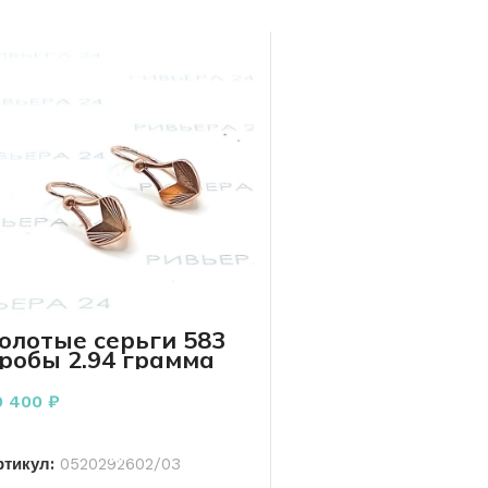
олотые серьги 583
робы 2.94 грамма
9 400
₽
В КОРЗИНУ
ртикул:
0520292602/03