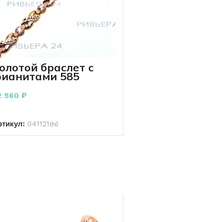
олотой браслет с
ианитами 585
роба 6.57 грамм 19
м
2 560
₽
В КОРЗИНУ
ртикул:
04112186