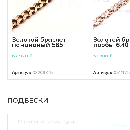
Золотой браслет
Золотой бр
панцирный 585
пробы 6.40
пробы 9.71 грамм 22
см.
67 970
₽
51 200
₽
В КОРЗИНУ
В КО
Артикул:
03209375
Артикул:
0511171
ПОДВЕСКИ