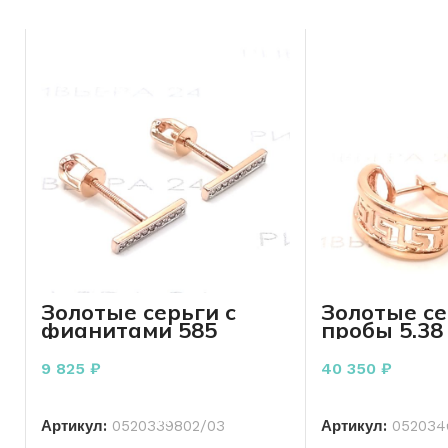
онлайн!
Золотые серьги с
Золотые се
фианитами 585
пробы 5.38
пробы 1.31 грамма
9 825
₽
40 350
₽
В КОРЗИНУ
В КО
Артикул:
0520339802/03
Артикул:
052034