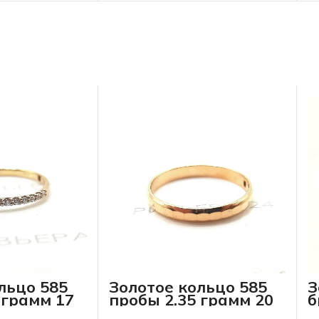
льцо 585
Золотое кольцо 585
З
 грамм 17
пробы 2.35 грамм 20
б
р-р
п