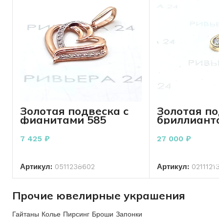
Золотая подвеска с
Золотая по
фианитами 585
бриллианто
пробы 0.99 грамма
Карат 585 
грамм
7 425
₽
27 000
₽
В КОРЗИНУ
В КО
Артикул:
0511238602
Артикул:
0211121
Прочие ювелирные украшения
Гайтаны Колье Пирсинг Броши Запонки