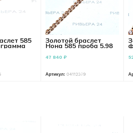
аслет 585
Золотой браслет
З
 грамма
Нона 585 проба 5.98
ф
грамм 22 см
п
с
47 840
₽
5
РЗИНУ
В КОРЗИНУ
5
Артикул:
04112379
А