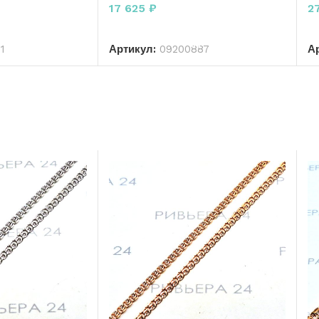
р
17 625
₽
2
РЗИНУ
В КОРЗИНУ
1
Артикул:
09200887
А