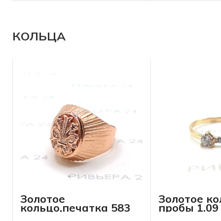
КОЛЬЦА
Золотое
Золотое ко
кольцо,печатка 583
пробы 1.09
пробы 10.38 грамма
р-р