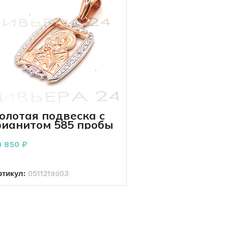
олотая подвеска с
ианитом 585 пробы
.78 грамма
0 850
₽
В КОРЗИНУ
ртикул:
0511219503