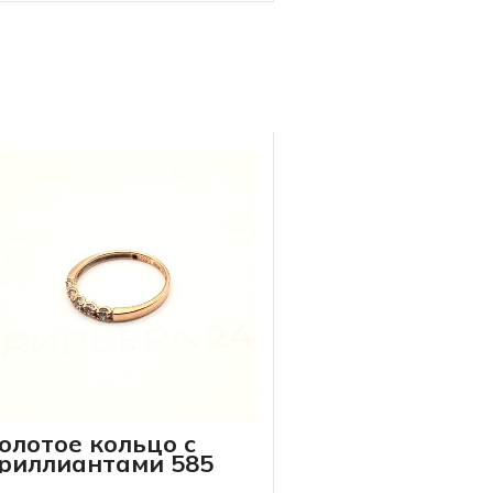
олотое кольцо с
риллиантами 585
робы 1.46 грамм