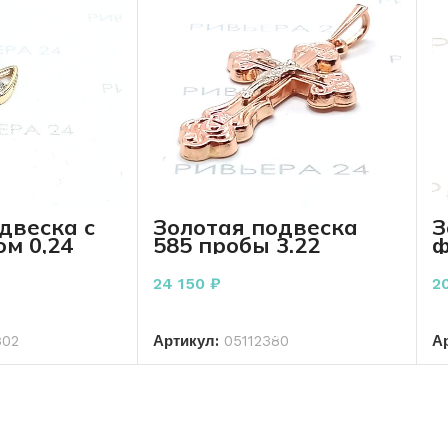
двеска с
Золотая подвеска
З
м 0,24
585 пробы 3.22
ф
пробы 0,73
грамма
2
24 150
₽
2
РЗИНУ
В КОРЗИНУ
302
Артикул:
05112380
А