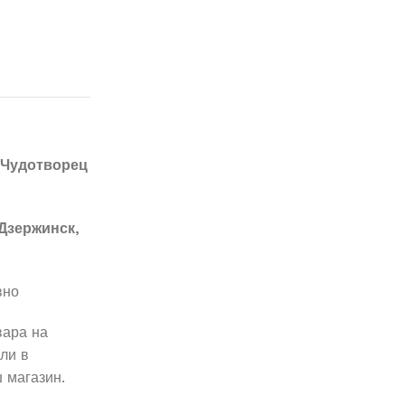
 Чудотворец
Дзержинск,
вно
вара на
ли в
 магазин.