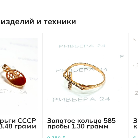
изделий и техники
ерьги СССР
Золотое кольцо 585
З
3.48 грамм
пробы 1,30 грамм
к
18,5 р-р
п
9 750
₽
6