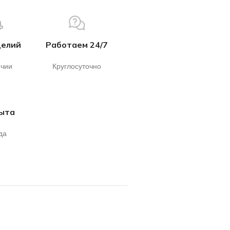
делий
Работаем 24/7
ичии
Круглосуточно
пыта
да