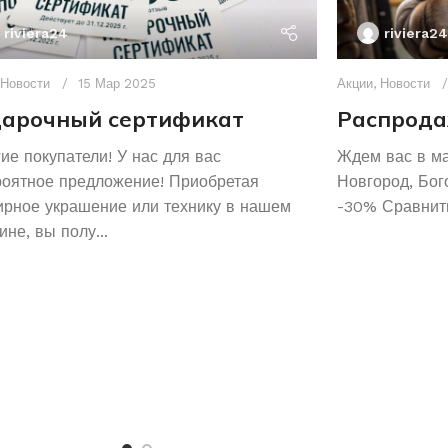
riviera24
riviera24
Новости
15 Мар 2025
Акции
,
Новости
арочный сертификат
Распрода
ие покупатели! У нас для вас
Ждем вас в м
роятное предложение! Приобретая
Новгород, Бог
рное украшение или технику в нашем
-30% Сравнить
ине, вы полу...