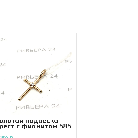
олотая подвеска
рест с фианитом 585
робы 0.82 грамма
 150
₽