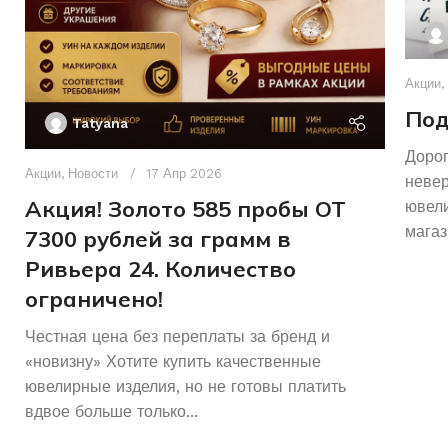
Акции
,
Под
Tatyana
Дорог
Акции
,
Новости
17 Апр 2026
неве
Акция! Золото 585 пробы ОТ
ювели
магаз
7300 рублей за грамм в
Ривьера 24. Количество
ограничено!
Честная цена без переплаты за бренд и
«новизну» Хотите купить качественные
ювелирные изделия, но не готовы платить
вдвое больше только...