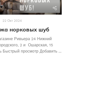
riviera24
22 Окт 2024
Акции
,
Новости
19 Авг 2
жа норковых шуб
Хотите сохрани
Покупайте зол
агазине Ривьера 24 Нижний
обручальные ко
ородского, 2 и Ошарская, 15
 Быстрый просмотр Добавить ...
Не знаете как сохранит
отличное предложение!
кольца 585 и 583 пробы
грамм! ...