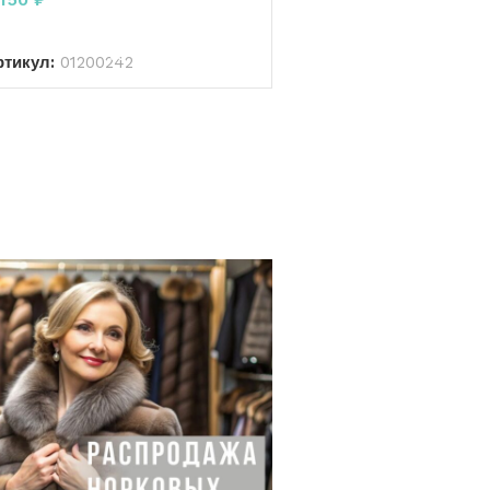
В КОРЗИНУ
ртикул:
01200242