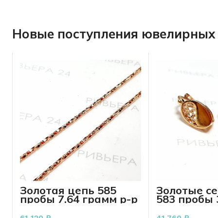
Новые поступления ювелирных 
Золотая цепь 585
Золотые с
пробы 7.64 грамм р-р
583 пробы 
45 см
61 120
₽
41 760
₽