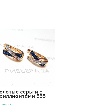
олотые серьги с
риллиантами 585
робы 2.40 грамм
2 000
₽