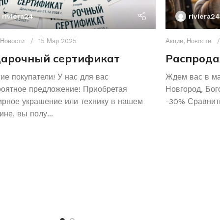
riviera24
riviera24
Новости
15 Мар 2025
Акции
,
Новости
арочный сертификат
Распрода
ие покупатели! У нас для вас
Ждем вас в м
роятное предложение! Приобретая
Новгород, Бог
рное украшение или технику в нашем
-30% Сравнить
ине, вы полу...