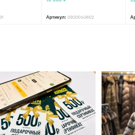
РЗИНУ
В КОРЗИНУ
31
Артикул:
0920050602
А