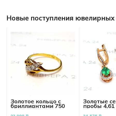
Новые поступления ювелирных 
Золотое кольцо с
Золотые се
бриллиантами 750
пробы 4,61
пробы 2.51 грамм
23 000
₽
34 575
₽