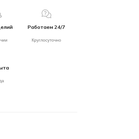
делий
Работаем 24/7
ичии
Круглосуточно
пыта
да