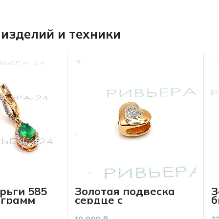
изделий и техники
рьги 585
Золотая подвеска
З
 грамм
сердце с
б
бриллиантами 585
п
пробы 0,72 грамм
10 000
₽
3