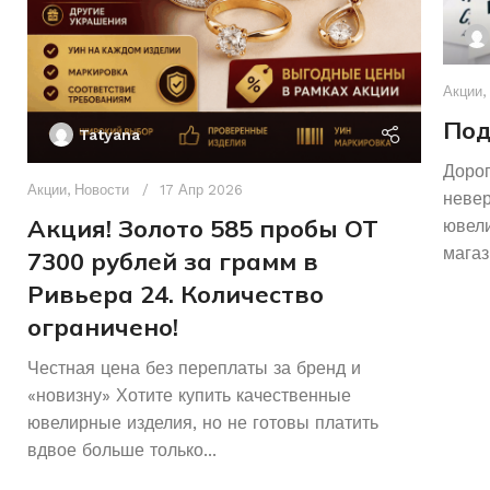
Акции
,
Под
Tatyana
Дорог
Акции
,
Новости
17 Апр 2026
неве
Акция! Золото 585 пробы ОТ
ювели
магаз
7300 рублей за грамм в
Ривьера 24. Количество
ограничено!
Честная цена без переплаты за бренд и
«новизну» Хотите купить качественные
ювелирные изделия, но не готовы платить
вдвое больше только...