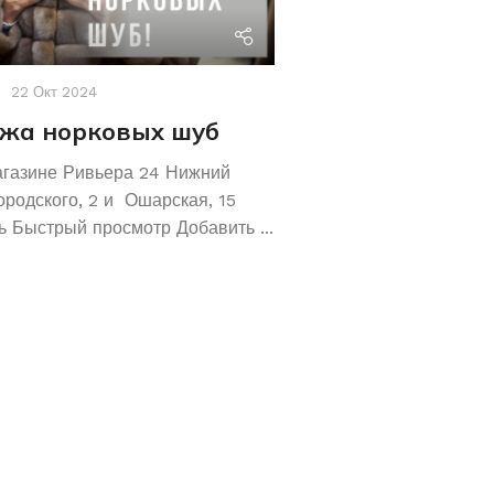
riviera24
22 Окт 2024
Акции
,
Новости
19 Авг 2
жа норковых шуб
Хотите сохрани
Покупайте зол
агазине Ривьера 24 Нижний
обручальные ко
ородского, 2 и Ошарская, 15
 Быстрый просмотр Добавить ...
Не знаете как сохранит
отличное предложение!
кольца 585 и 583 пробы
грамм! ...