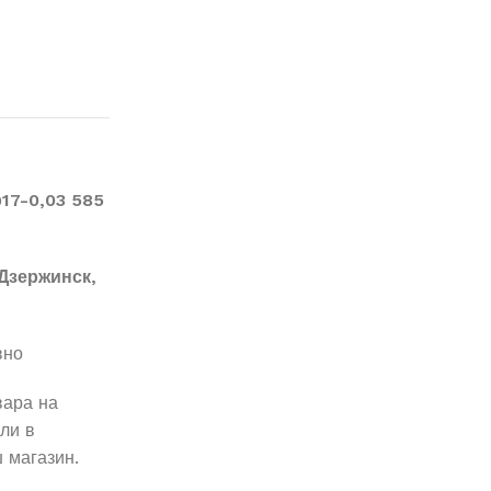
17-0,03 585
Дзержинск,
вно
вара на
ли в
 магазин.