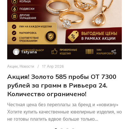
Для всех
585
ДЛЯ КОГО
ПРОБА
Без бренда
Декоративное
БРЕНД
ПЛЕТЕНИЕ
и узорное
Ак
П
Без
КОЛИЧЕСТВО КАМНЕЙ
КОЛИЧЕСТВО КАМНЕЙ
Tatyana
камней
Д
п
Акции
,
Новости
17 Апр 2026
Другое
ВСТАВКА
и
Акция! Золото 585 пробы ОТ 7300
рублей за грамм в Ривьера 24.
Количество ограничено!
Честная цена без переплаты за бренд и «новизну»
Хотите купить качественные ювелирные изделия, но
не готовы платить вдвое больше только...