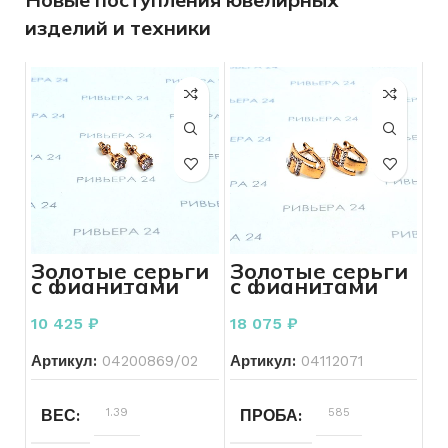
изделий и техники
Золотые серьги
Золотые серьги
с фианитами
с фианитами
585 проба 1.39
585 проба 2.41
грамм
грамм
10 425
₽
18 075
₽
Артикул:
04200869/02
Артикул:
04112071
1.39
585
ВЕС
ПРОБА