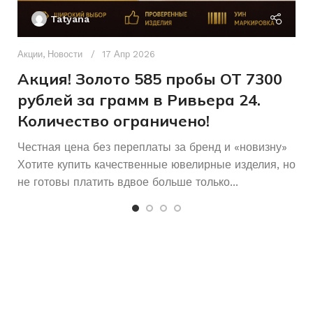
П
Мужчинам
ДЛЯ КОГО
Tatyana
Другое
ПЛЕТЕНИЕ
Д
п
Акции
,
Новости
17 Апр 2026
Без бренда
БРЕНД
9.23
ВЕС
и
Акция! Золото 585 пробы ОТ 7300
рублей за грамм в Ривьера 24.
Количество ограничено!
Честная цена без переплаты за бренд и «новизну»
Хотите купить качественные ювелирные изделия, но
не готовы платить вдвое больше только...