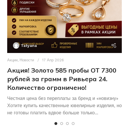
ХАРАКТЕРИСТИКА КАМН
45
РАЗМЕР ЦЕПОЧКИ
см
Женщинам
ДЛЯ КОГО
Женщинам
Ак
ДЛЯ КОГО
П
Tatyana
Другое
ПЛЕТЕНИЕ
Б/У
СОСТОЯНИЕ
Д
п
Акции
,
Новости
17 Апр 2026
Б/У
СОСТОЯНИЕ
и
Акция! Золото 585 пробы ОТ 7300
рублей за грамм в Ривьера 24.
Количество ограничено!
Честная цена без переплаты за бренд и «новизну»
Хотите купить качественные ювелирные изделия, но
не готовы платить вдвое больше только...