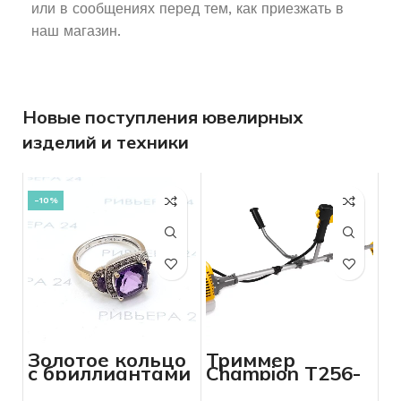
или в сообщениях перед тем, как приезжать в
наш магазин.
Новые поступления ювелирных
изделий и техники
-10%
Золотое кольцо
Триммер
с бриллиантами
Champion Т256-
750 пробы 5.24
2(насадка,ключ)
грамм 17.5 р-р