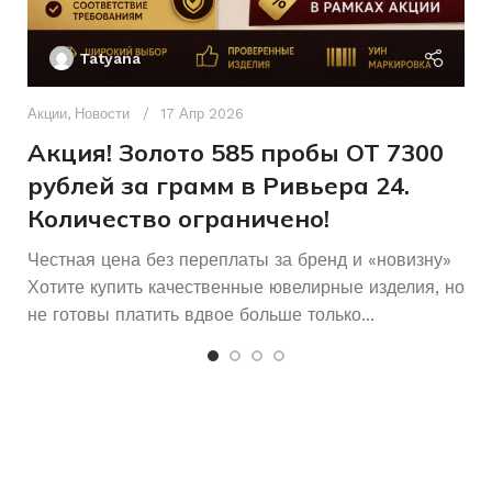
Ак
П
Без
КОЛИЧЕСТВО КАМНЕЙ
Tatyana
камней
Д
п
Акции
,
Новости
17 Апр 2026
и
Акция! Золото 585 пробы ОТ 7300
рублей за грамм в Ривьера 24.
Количество ограничено!
Честная цена без переплаты за бренд и «новизну»
Хотите купить качественные ювелирные изделия, но
не готовы платить вдвое больше только...