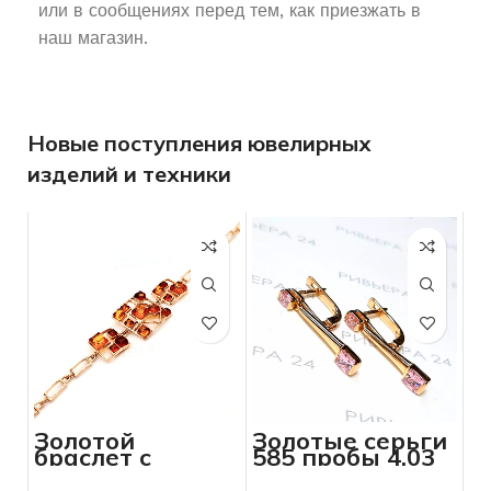
или в сообщениях перед тем, как приезжать в
наш магазин.
Новые поступления ювелирных
изделий и техники
Золотой
Золотые серьги
браслет с
585 пробы 4.03
янтарем 585
грамм
пробы 10.47