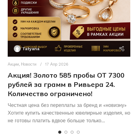
Без бренда
БРЕНД
ХАРАКТЕРИСТИКА КАМН
Фианит
ВСТАВКА
Ак
П
Женщинам
ДЛЯ КОГО
Tatyana
Д
Б/У
СОСТОЯНИЕ
п
Акции
,
Новости
17 Апр 2026
и
Акция! Золото 585 пробы ОТ 7300
рублей за грамм в Ривьера 24.
Количество ограничено!
Честная цена без переплаты за бренд и «новизну»
Хотите купить качественные ювелирные изделия, но
не готовы платить вдвое больше только...