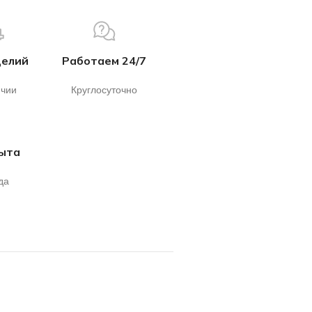
делий
Работаем 24/7
ичии
Круглосуточно
пыта
да