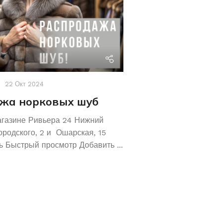
riviera24
22 Окт 2024
Акции
,
Новости
19 Авг 2
жа норковых шуб
Хотите сохрани
Покупайте зол
агазине Ривьера 24 Нижний
обручальные ко
ородского, 2 и Ошарская, 15
 Быстрый просмотр Добавить ...
Не знаете как сохранит
отличное предложение!
кольца 585 и 583 пробы
грамм! ...