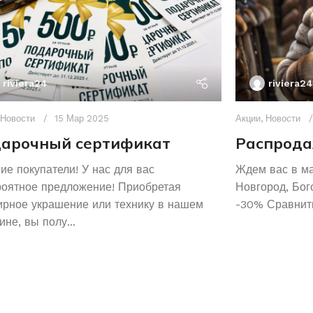
riviera24
riviera24
Новости
15 Мар 2025
Акции
,
Новости
арочный сертификат
Распрода
ие покупатели! У нас для вас
Ждем вас в м
роятное предложение! Приобретая
Новгород, Бог
рное украшение или технику в нашем
-30% Сравнить
ине, вы полу...