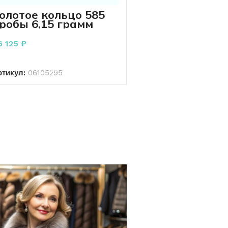
олотое кольцо 585
робы 6,15 грамм
6,5 р-р
6 125
₽
В КОРЗИНУ
ртикул:
06105295