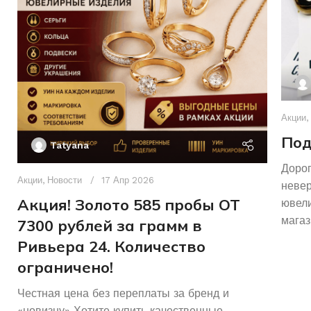
Акции
,
Под
Tatyana
Дорог
Акции
,
Новости
17 Апр 2026
неве
Акция! Золото 585 пробы ОТ
ювели
магаз
7300 рублей за грамм в
Ривьера 24. Количество
ограничено!
Честная цена без переплаты за бренд и
«новизну» Хотите купить качественные