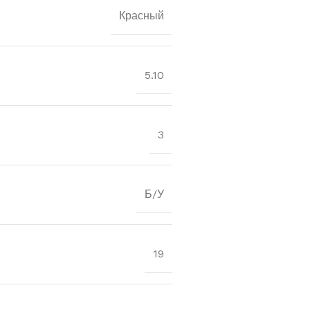
Красный
5.10
3
Б/У
19