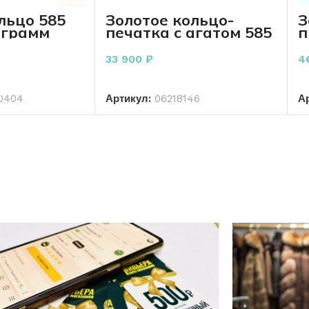
льцо 585
Золотое кольцо-
З
 грамм
печатка с агатом 585
п
пробы 4.52 грамм
1
р.21
33 900
₽
4
РЗИНУ
В КОРЗИНУ
0404
Артикул:
06218146
А