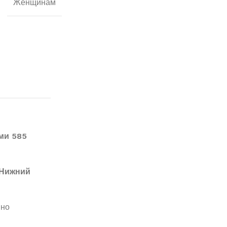
Женщинам
ми 585
Нижний
вно