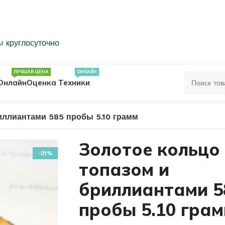
ем
круглосуточно
ЛУЧШАЯ ЦЕНА
ОНЛАЙН
Онлайн
Оценка Техники
иллиантами 585 пробы 5.10 грамм
ЦА
ПЕЧАТКИ
КОЛЬЦА 583 ПРОБЫ
Золотое кольцо 
-21%
топазом и
ОЛЬЦА
бриллиантами 5
пробы 5.10 гра