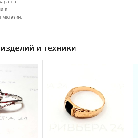
вара на
и в
 магазин.
изделий и техники