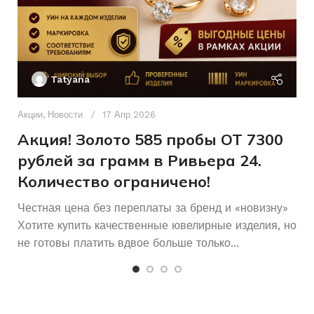
17,5
Женщинам
РАЗМЕР КОЛЬЦА
ДЛЯ КОГО
Ак
П
Россыпь
Б/У
КОЛИЧЕСТВО КАМНЕЙ
СОСТОЯНИЕ
Tatyana
Д
п
Акции
,
Новости
17 Апр 2026
и
Акция! Золото 585 пробы ОТ 7300
рублей за грамм в Ривьера 24.
Количество ограничено!
Честная цена без переплаты за бренд и «новизну»
Хотите купить качественные ювелирные изделия, но
не готовы платить вдвое больше только...