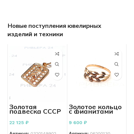
Новые поступления ювелирных
изделий и техники
Золотая
Золотое кольцо
подвеска СССР
с фианитами
583 пробы 2.95
585 пробы 1.28
грамм
грамм р.18
22 125
₽
9 600
₽
Артикул:
0320149902
Артикул:
06200130