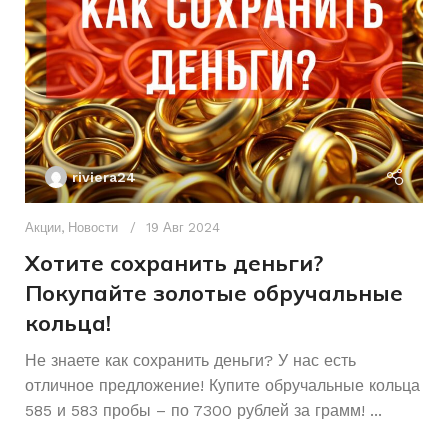
БРЕНД ИНСТРУМЕНТА
riviera24
Акции
,
Новости
19 Авг 2024
Хотите сохранить деньги?
Покупайте золотые обручальные
кольца!
Ак
А
Не знаете как сохранить деньги? У нас есть
отличное предложение! Купите обручальные кольца
р
585 и 583 пробы – по 7300 рублей за грамм! ...
К