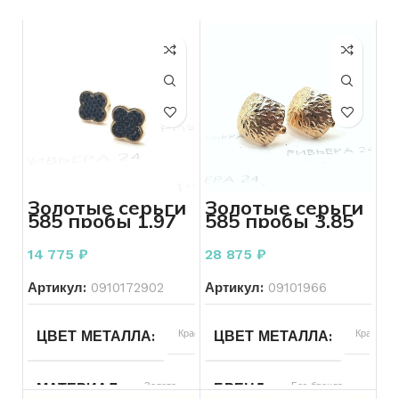
Золотые серьги
Золотые серьги
585 пробы 1.97
585 пробы 3.85
грамм
грамм
14 775
₽
28 875
₽
Артикул:
0910172902
Артикул:
09101966
ЦВЕТ МЕТАЛЛА
Красный
ЦВЕТ МЕТАЛЛА
Красный
МАТЕРИАЛ
Золото
БРЕНД
Без бренда