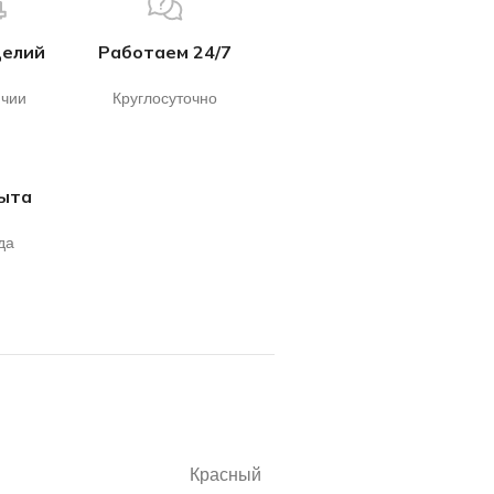
делий
Работаем 24/7
ичии
Круглосуточно
пыта
да
Красный