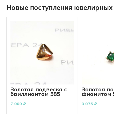
Новые поступления ювелирных 
Золотая подвеска с
Золотая по
бриллиантом 585
фианитом 
пробы 0.70 грамм
0,41 грамм
7 000
₽
3 075
₽
В КОРЗИНУ
В КО