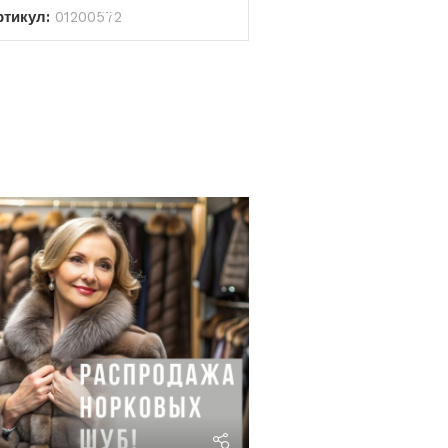
ртикул:
01200572
riviera24