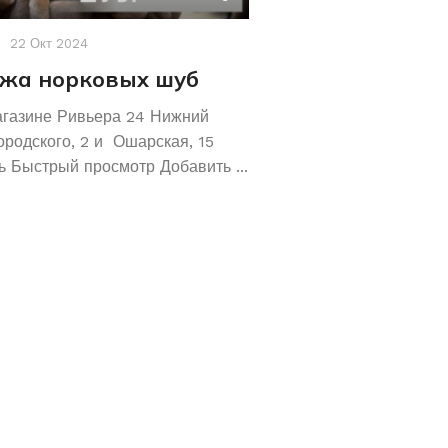
22 Окт 2024
Акции
,
Новости
19 Авг 2
жа норковых шуб
Хотите сохрани
Покупайте зол
агазине Ривьера 24 Нижний
обручальные ко
ородского, 2 и Ошарская, 15
 Быстрый просмотр Добавить ...
Не знаете как сохранит
отличное предложение!
кольца 585 и 583 пробы
грамм! ...