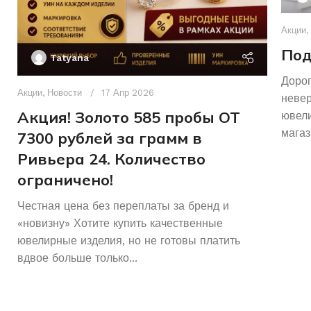
Акции
,
Под
Tatyana
Дорог
Акции
,
Новости
17 Апр 2026
неве
Акция! Золото 585 пробы ОТ
ювели
магаз
7300 рублей за грамм в
Ривьера 24. Количество
ограничено!
Честная цена без переплаты за бренд и
«новизну» Хотите купить качественные
ювелирные изделия, но не готовы платить
вдвое больше только...