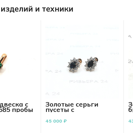
изделий и техники
двеска с
Золотые серьги
З
585 пробы
пусеты с
б
бриллиантами 585
п
пробы 2,93 грамм
р
45 000
₽
4
РЗИНУ
В КОРЗИНУ