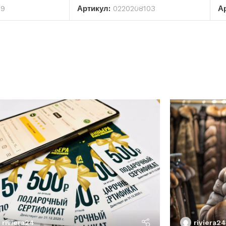
69
Артикул:
0220208103
А
riviera24
riviera24