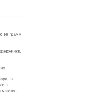
0.99 грамм
Дзержинск,
вно
вара на
ли в
 магазин.