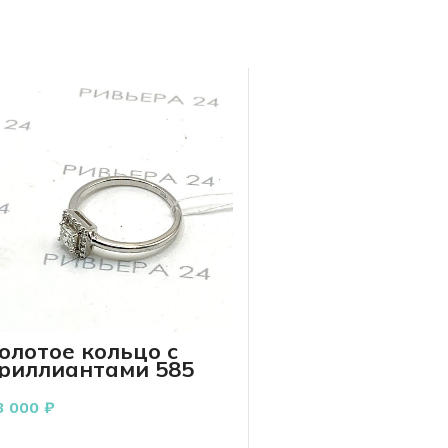
олотое кольцо с
риллиантами 585
робы 2.01 грамм
.17
3 000
₽
В КОРЗИНУ