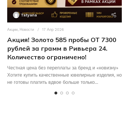
16,5
Ак
РАЗМЕР КОЛЬЦА
П
Б/У
СОСТОЯНИЕ
Tatyana
Женщинам
ДЛЯ КОГО
Д
п
Акции
,
Новости
17 Апр 2026
Б/У
СОСТОЯНИЕ
и
Акция! Золото 585 пробы ОТ 7300
рублей за грамм в Ривьера 24.
Количество ограничено!
Честная цена без переплаты за бренд и «новизну»
Хотите купить качественные ювелирные изделия, но
не готовы платить вдвое больше только...