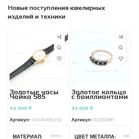
Новые поступления ювелирных
изделий и техники
Золотые часы
Золотое кольцо
Чайка 585
с бриллиантами
пробы 9,5 грамм
и сапфирами
585 пробы 2,75
45 000
₽
43 000
₽
грамм 18 р-р
Артикул:
04234492/02
Артикул:
02202081
Золото
Красный
МАТЕРИАЛ
ЦВЕТ МЕТАЛЛА