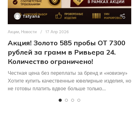
Ак
П
Без вставок
ВСТАВКА
Tatyana
Д
п
Акции
,
Новости
17 Апр 2026
Без
КОЛИЧЕСТВО КАМНЕЙ
камней
и
Акция! Золото 585 пробы ОТ 7300
рублей за грамм в Ривьера 24.
Количество ограничено!
Честная цена без переплаты за бренд и «новизну»
Хотите купить качественные ювелирные изделия, но
не готовы платить вдвое больше только...