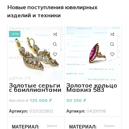
Новые поступления ювелирных
изделий и техники
-17%
Золотые серьги
Золотое кольцо
с бриллиантами
Маркиз 583
585 пробы 12.55
проба СССР 6.70
грамм
грамм
135 000
₽
50 250
₽
163 000
₽
Артикул:
0321322902
Артикул:
04200118
Золото
Золото
МАТЕРИАЛ
МАТЕРИАЛ