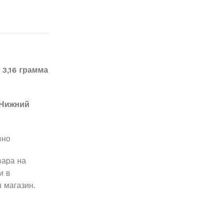
3,16 грамма
Нижний
вно
вара на
и в
 магазин.