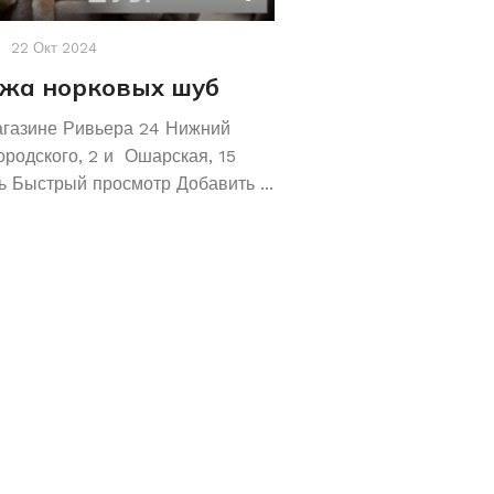
22 Окт 2024
Акции
,
Новости
19 Авг 2
жа норковых шуб
Хотите сохрани
Покупайте зол
агазине Ривьера 24 Нижний
обручальные ко
ородского, 2 и Ошарская, 15
 Быстрый просмотр Добавить ...
Не знаете как сохранит
отличное предложение!
кольца 585 и 583 пробы
грамм! ...