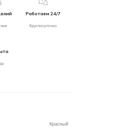
делий
Работаем 24/7
ичии
Круглосуточно
пыта
да
Красный