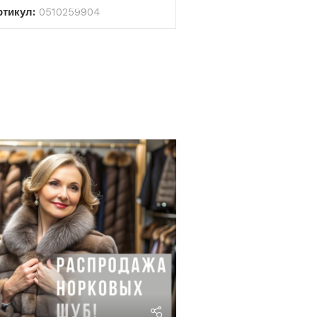
ртикул:
0510259904
riviera24