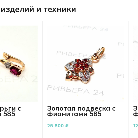
изделий и техники
рьги с
Золотая подвеска с
З
 585
фианитами 585
ф
 грамм
пробы 3.44 грамм
г
1
25 800
₽
1
РЗИНУ
В КОРЗИНУ