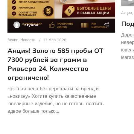
Акции
,
Под
Tatyana
Дорог
Акции
,
Новости
17 Апр 2026
неве
Акция! Золото 585 пробы ОТ
ювели
магаз
7300 рублей за грамм в
Ривьера 24. Количество
ограничено!
Честная цена без переплаты за бренд и
«новизну» Хотите купить качественные
ювелирные изделия, но не готовы платить
вдвое больше только...