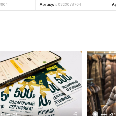
8604
Артикул:
0320076704
А
riviera24
riviera24