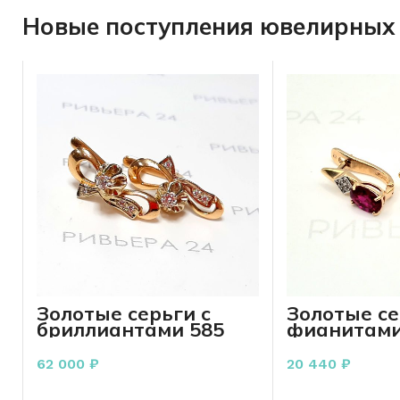
Новые поступления ювелирных 
Золотые серьги с
Золотые се
бриллиантами 585
фианитами
пробы 4.54 грамм
пробы 2.80
62 000
₽
20 440
₽
В КОРЗИНУ
В КО