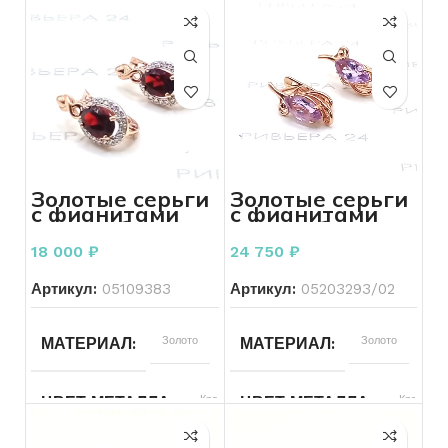
Золотые серьги
Золотые серьги
с фианитами
с фианитами
585 пробы 2.40
585 пробы 3.30
грамма
грамма
18 000
₽
24 750
₽
Артикул:
05109383
Артикул:
05203293/02
МАТЕРИАЛ
Золото
МАТЕРИАЛ
Золото
ЦВЕТ МЕТАЛЛА
Красный
ЦВЕТ МЕТАЛЛА
Красный