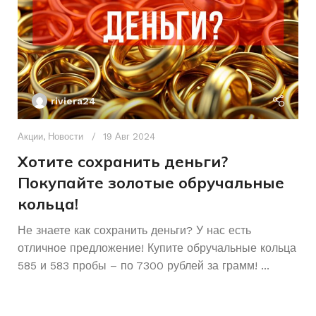
БРЕНД ИНСТРУМЕНТА
riviera24
Акции
,
Новости
19 Авг 2024
Хотите сохранить деньги?
Покупайте золотые обручальные
кольца!
Ак
А
Не знаете как сохранить деньги? У нас есть
отличное предложение! Купите обручальные кольца
р
585 и 583 пробы – по 7300 рублей за грамм! ...
К
Ч