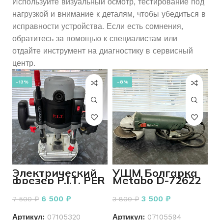
Используйте визуальный осмотр, тестирование под
нагрузкой и внимание к деталям, чтобы убедиться в
исправности устройства. Если есть сомнения,
обратитесь за помощью к специалистам или
отдайте инструмент на диагностику в сервисный
центр.
-13%
-8%
Электрический
УШМ Болгарка
фрезер P.I.T. PER
Metabo D-72622
12-C
6 500
₽
3 500
₽
7 500
₽
3 800
₽
Артикул:
07105320
Артикул:
07105594