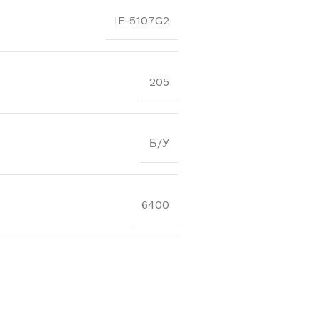
IE-5107G2
205
Б/У
6400