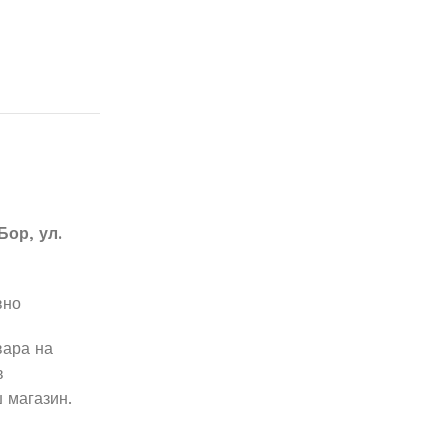
Бор, ул.
вно
вара на
в
 магазин.