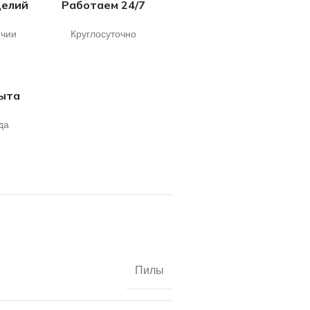
делий
Работаем 24/7
ичии
Круглосуточно
пыта
да
Пилы