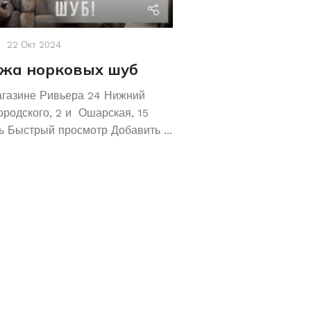
riviera24
22 Окт 2024
Акции
,
Новости
19 Авг 2
жа норковых шуб
Хотите сохрани
Покупайте зол
агазине Ривьера 24 Нижний
обручальные ко
ородского, 2 и Ошарская, 15
 Быстрый просмотр Добавить ...
Не знаете как сохранит
отличное предложение!
кольца 585 и 583 пробы
грамм! ...