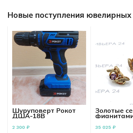
Новые поступления ювелирных 
Шуруповерт Рокот
Золотые се
ДША-18В
фианитами
пробы 4.67
2 300
₽
35 025
₽