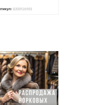
В КОРЗИНУ
ртикул:
0320135102