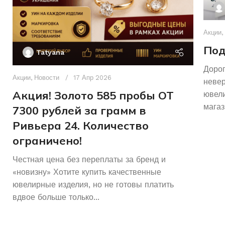
Акции
,
Под
Tatyana
Дорог
Акции
,
Новости
17 Апр 2026
неве
Акция! Золото 585 пробы ОТ
ювели
магаз
7300 рублей за грамм в
Ривьера 24. Количество
ограничено!
Честная цена без переплаты за бренд и
«новизну» Хотите купить качественные
ювелирные изделия, но не готовы платить
вдвое больше только...