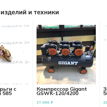
изделий и техники
рьги с
Компрессор Gigant
З
 585
GSWK-120/4200
5
 грамма
безмасляный
малошумный
27 000
₽
2