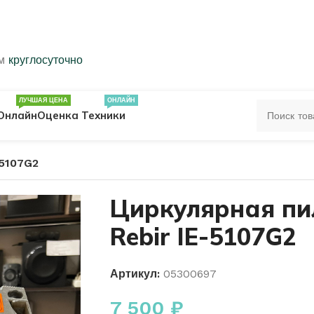
ем
круглосуточно
ЛУЧШАЯ ЦЕНА
ОНЛАЙН
Онлайн
Оценка Техники
-5107G2
ЦА
ПЕЧАТКИ
КОЛЬЦА 583 ПРОБЫ
Циркулярная пи
Rebir IE-5107G2
ОЛЬЦА
Артикул:
05300697
7 500
₽