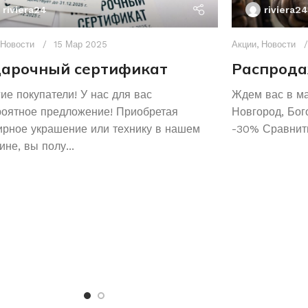
riviera24
riviera24
Новости
15 Мар 2025
Акции
,
Новости
арочный сертификат
Распрода
ие покупатели! У нас для вас
Ждем вас в м
роятное предложение! Приобретая
Новгород, Бог
рное украшение или технику в нашем
-30% Сравнить
ине, вы полу...