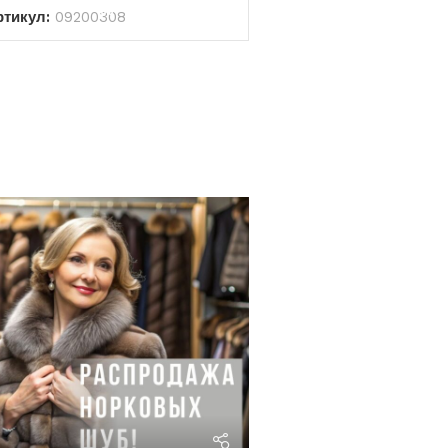
ртикул:
09200308
riviera24