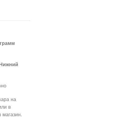
 грамм
Нижний
вно
вара на
ли в
 магазин.