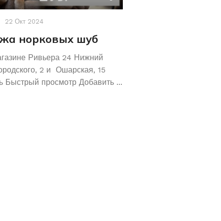
22 Окт 2024
Акции
,
Новости
19 Авг 2
жа норковых шуб
Хотите сохрани
Покупайте зол
агазине Ривьера 24 Нижний
обручальные ко
ородского, 2 и Ошарская, 15
 Быстрый просмотр Добавить ...
Не знаете как сохранит
отличное предложение!
кольца 585 и 583 пробы
грамм! ...