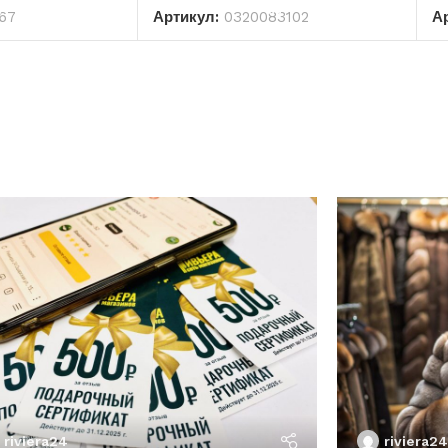
67
Артикул:
0320083102
А
riviera24
riviera24