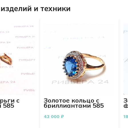
изделий и техники
рьги с
Золотое кольцо с
З
 585
бриллиантами 585
ф
 грамм
пробы 3.68 грамм
п
1
43 000
₽
1
РЗИНУ
В КОРЗИНУ