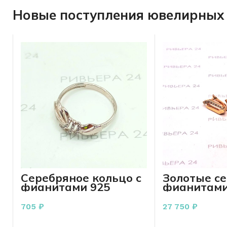
Новые поступления ювелирных 
Серебряное кольцо с
Золотые се
фианитами 925
фианитами
пробы 1.41 грамм 17-
проба 3.70
5 р-р
705
₽
27 750
₽
В КОРЗИНУ
В КО