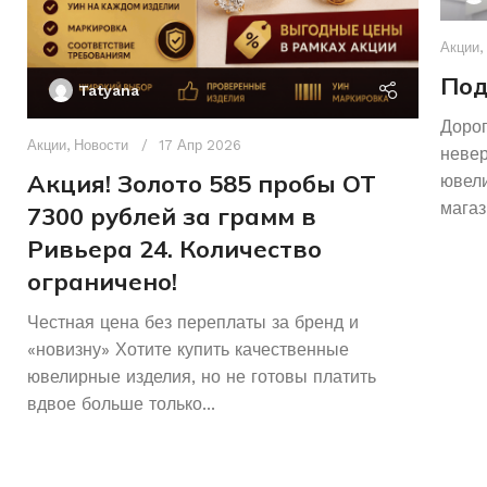
Акции
,
Под
Tatyana
Дорог
Акции
,
Новости
17 Апр 2026
неве
Акция! Золото 585 пробы ОТ
ювели
магаз
7300 рублей за грамм в
Ривьера 24. Количество
ограничено!
Честная цена без переплаты за бренд и
«новизну» Хотите купить качественные
ювелирные изделия, но не готовы платить
вдвое больше только...