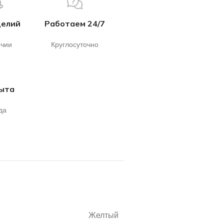
делий
Работаем 24/7
ичии
Круглосуточно
пыта
да
Желтый